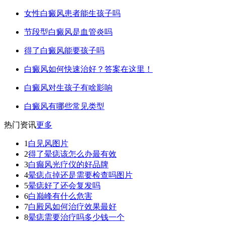
女性白癜风患者能生孩子吗
节段型白癜风是血管炎吗
得了白癜风能要孩子吗
白癜风如何快速治好？答案在这里！
白癜风对生孩子有啥影响
白癜风有哪些常见类型
热门资讯
更多
1
白见风图片
2
得了晕痣该怎么办最有效
3
白癫风光疗仪的好品牌
4
晕痣点掉还是需要检查吗图片
5
晕痣好了还会复发吗
6
白巅峰有什么危害
7
白殿风如何治疗效果最好
8
晕痣需要治疗吗多少钱一个