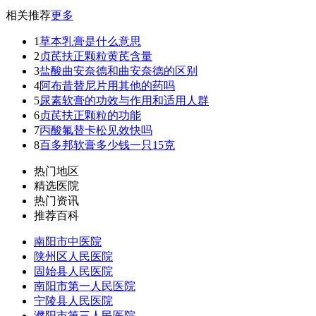
相关推荐
更多
1
草本乳膏是什么意思
2
贞芪扶正颗粒黄芪含量
3
盐酸曲安奈德和曲安奈德的区别
4
阿布昔替尼片用其他的药吗
5
尿素软膏的功效与作用和适用人群
6
贞芪扶正颗粒的功能
7
丙酸氟替卡松见效快吗
8
百多邦软膏多少钱一只15克
热门地区
精选医院
热门资讯
推荐百科
南阳市中医院
陕州区人民医院
固始县人民医院
南阳市第一人民医院
宁陵县人民医院
濮阳市第三人民医院