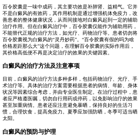
百令胶囊是一味中成药，其主要功效是补肺肾、益精气。它并
不是白癜风的有效药，其作用机制是通过增强机体免疫力，改
善患者的整体健康状况，从而间接地对白癜风起到一定的辅助
治疗作用。但在白癜风治疗中，百令胶囊仅能作为辅助用药，
不能替代正规的治疗方法，如光疗、药物治疗等。患者切勿将
百令胶囊视为白癜风的“灵丹妙药”。“百令胶囊有假的吗为啥
价格差距那么大”这个问题，在理解百令胶囊的实际作用后，
其价格高低便不再是决定治疗的效果的关键因素。
白癜风的治疗方法及注意事项
目前，白癜风的治疗方法多种多样，包括药物治疗、光疗、手
术治疗等。具体的治疗方案需要根据患者的病情、年龄、身体
状况等因素综合考虑，并由专业医生制定。在治疗过程中，患
者应严格遵医嘱，切勿自行用药或停药，以免影响治疗的效果
甚至加重病情。患者还应注意避免暴晒，保持良好的生活习
惯，合理饮食，提高免疫力。夏季应加强防晒，冬季可适当晒
太阳。
白癜风的预防与护理