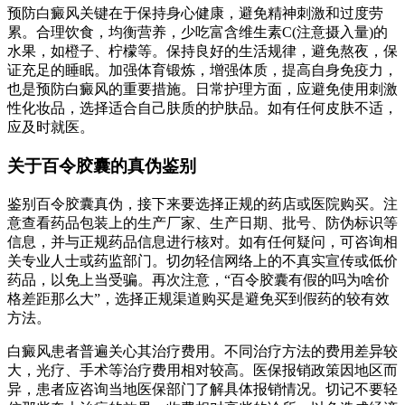
预防白癜风关键在于保持身心健康，避免精神刺激和过度劳
累。合理饮食，均衡营养，少吃富含维生素C(注意摄入量)的
水果，如橙子、柠檬等。保持良好的生活规律，避免熬夜，保
证充足的睡眠。加强体育锻炼，增强体质，提高自身免疫力，
也是预防白癜风的重要措施。日常护理方面，应避免使用刺激
性化妆品，选择适合自己肤质的护肤品。如有任何皮肤不适，
应及时就医。
关于百令胶囊的真伪鉴别
鉴别百令胶囊真伪，接下来要选择正规的药店或医院购买。注
意查看药品包装上的生产厂家、生产日期、批号、防伪标识等
信息，并与正规药品信息进行核对。如有任何疑问，可咨询相
关专业人士或药监部门。切勿轻信网络上的不真实宣传或低价
药品，以免上当受骗。再次注意，“百令胶囊有假的吗为啥价
格差距那么大”，选择正规渠道购买是避免买到假药的较有效
方法。
白癜风患者普遍关心其治疗费用。不同治疗方法的费用差异较
大，光疗、手术等治疗费用相对较高。医保报销政策因地区而
异，患者应咨询当地医保部门了解具体报销情况。切记不要轻