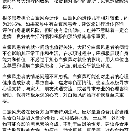
信那些夸大治疗的效果、收费相对高些的诊所，以免造成经济
损失。
很多患者担心白癜风会遗传。白癜风的遗传几率相对较低，约
为3%-5%。如果家族中有白癜风患者，建议您进行遗传咨询，
评估自身患病风险。但即使有遗传倾向，也并不意味着一定会
患病，良好的生活习惯和积极的预防措施非常重要。
白癜风患者的就业问题也值得关注。大部分白癜风患者的病情
不会影响其正常工作和生活。在求职过程中，应积极展现自身
能力和价值，不必过于担心白癜风对就业的影响。用人单位也
应尊重和理解白癜风患者，为他们创造公平就业环境。
白癜风患者的情感问题不容忽视。白癜风可能会对患者的心理
健康造成影响，导致自卑、焦虑等负面情绪。患者应积极寻求
心理支持，与家人、朋友沟通交流，或者寻求专业的心理咨询
帮助。保持积极乐观的心态，对白癜风的治疗和恢复至关重
要。
白癜风患者在饮食方面需要特别注意。应尽量避免食用富含维
生素C(注意摄入量)的食物，如柑橘类水果、土豆等，这些食
物可能会影响黑色素的合成，不利于白斑的恢复。建议多食用
富含酪氨酸的食物，如瘦肉、动物肝脏、豆类等，这些食物可