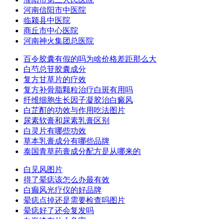
河南信阳市中医院
临颍县中医院
商丘市中心医院
河南神火集团总医院
百令胶囊有假的吗为啥价格差距那么大
白芍总苷胶囊成分
复方甘草片的疗效
复方补骨脂颗粒治疗白斑有用吗
纤维细胞生长因子凝胶治白癜风
白芷酊的功效与作用吃法图片
尿素软膏和尿素乳膏区别
白灵片有哪些功效
草本乳膏成分有哪些品牌
泰国青草药膏成分配方是从哪来的
白见风图片
得了晕痣该怎么办最有效
白癫风光疗仪的好品牌
晕痣点掉还是需要检查吗图片
晕痣好了还会复发吗