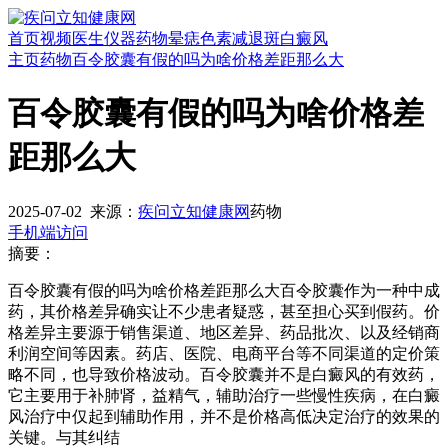
首页
视频
医生
仪器
药物
晕痣
色素减退斑
白癜风
主页
药物
百令胶囊有假的吗为啥价格差距那么大
百令胶囊有假的吗为啥价格差
距那么大
2025-07-02
来源：
疾问立知健康网
药物
手机端访问
摘要：
百令胶囊有假的吗为啥价格差距那么大百令胶囊作为一种中成
药，其价格差异确实让不少患者疑惑，甚至担心买到假药。价
格差异主要源于销售渠道、地区差异、药品批次、以及经销商
利润空间等因素。药店、医院、电商平台等不同渠道的定价策
略不同，也导致价格波动。百令胶囊并不是白癜风的有效药，
它主要用于补肺肾，益精气，辅助治疗一些慢性疾病，在白癜
风治疗中仅起到辅助作用，并不是价格高低决定治疗的效果的
关键。与其纠结