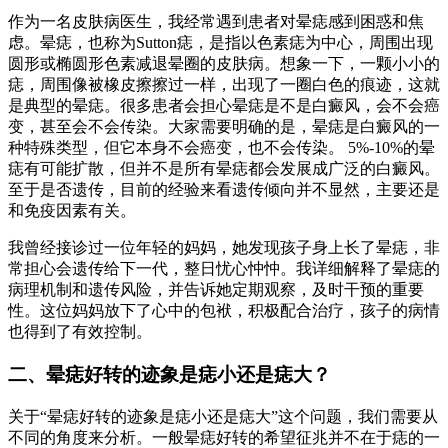
作为一名皮肤病医生，我经常遇到患者对晕痣感到困惑和焦
虑。晕痣，也称为Sutton痣，是指以色素痣为中心，周围出现
圆形或椭圆形色素减退晕圈的皮肤病。想象一下，一颗小小的
痣，周围像被橡皮擦擦过一样，出现了一圈白色的痕迹，这就
是典型的晕痣。很多患者会担心晕痣是不是白癜风，会不会癌
变，甚至会不会传染。大家需要明确的是，晕痣是白癜风的一
种特殊类型，但它本身不会癌变，也不会传染。 5%-10%的晕
痣有可能扩散，但并不是所有晕痣都会发展成广泛的白癜风。
至于是否遗传，目前的经验来看遗传倾向并不显然，主要还是
和免疫因素有关。
我曾经接诊过一位年轻的妈妈，她发现孩子身上长了晕痣，非
常担心会遗传给下一代，整日忧心忡忡。我详细解释了晕痣的
病理机制和遗传风险，并告诉她定期观察，及时干预的重要
性。这位妈妈放下了心中的包袱，积极配合治疗，孩子的病情
也得到了有效控制。
二、晕痣好转的迹象是痣小还是痣大？
关于“晕痣好转的迹象是痣小还是痣大”这个问题，我们需要从
不同的角度来分析。一般晕痣好转的希望征兆并不在于痣的一