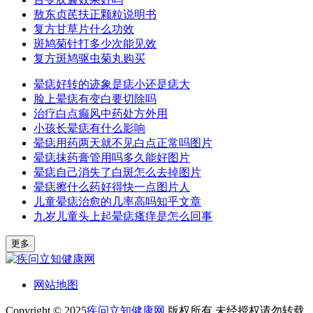
敖东贞芪扶正颗粒说明书
复方甘草片什么功效
斑鸠菊针打多少次能见效
复方斑鸠驱虫菊丸购买
晕痣好转的迹象是痣小还是痣大
脸上晕痣有变白要切除吗
治疗白点癫风中药处方外用
小孩长晕痣有什么影响
晕痣用药两天就不见白点正常吗图片
晕痣抹药膏管用吗多久能好图片
晕痣自己消失了白斑怎么去掉图片
晕痣擦什么药好得快一点图片人
儿童晕痣治愈的几率高吗知乎文章
九岁儿童头上起晕痣瘙痒是怎么回事
更多
网站地图
Copyright © 2025
疾问立知健康网
版权所有 未经授权请勿转载