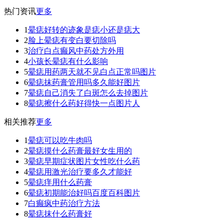
热门资讯
更多
1
晕痣好转的迹象是痣小还是痣大
2
脸上晕痣有变白要切除吗
3
治疗白点癫风中药处方外用
4
小孩长晕痣有什么影响
5
晕痣用药两天就不见白点正常吗图片
6
晕痣抹药膏管用吗多久能好图片
7
晕痣自己消失了白斑怎么去掉图片
8
晕痣擦什么药好得快一点图片人
相关推荐
更多
1
晕痣可以吃牛肉吗
2
晕痣摸什么药膏最好女生用的
3
晕痣早期症状图片女性吃什么药
4
晕痣用激光治疗要多久才能好
5
晕痣痒用什么药膏
6
晕痣初期能治好吗百度百科图片
7
白癫疯中药治疗方法
8
晕痣抹什么药膏好