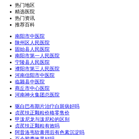
热门地区
精选医院
热门资讯
推荐百科
南阳市中医院
陕州区人民医院
固始县人民医院
南阳市第一人民医院
宁陵县人民医院
濮阳市第三人民医院
河南信阳市中医院
临颍县中医院
商丘市中心医院
河南神火集团总医院
驱白巴布期片治疗白斑病好吗
贞芪扶正颗粒价格零售价
甲泼尼龙与泼尼松的区别
贞芪扶正颗粒有效吗
阿昔洛韦软膏用后有色素沉淀吗
百令胶囊效果好吗