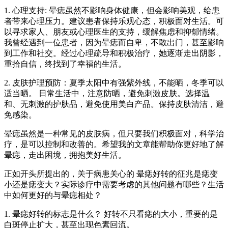
1. 心理支持: 晕痣虽然不影响身体健康，但会影响美观，给患
者带来心理压力。建议患者保持乐观心态，积极面对生活。可
以寻求家人、朋友或心理医生的支持，缓解焦虑和抑郁情绪。
我曾经遇到一位患者，因为晕痣而自卑，不敢出门，甚至影响
到工作和社交。经过心理疏导和积极治疗，她逐渐走出阴影，
重拾自信，终找到了幸福的生活。
2. 皮肤护理预防：夏季太阳中有强紫外线，不能晒，冬季可以
适当晒。 日常生活中，注意防晒，避免刺激皮肤。选择温
和、无刺激的护肤品，避免使用美白产品。保持皮肤清洁，避
免感染。
晕痣虽然是一种常见的皮肤病，但只要我们积极面对，科学治
疗，是可以控制和改善的。希望我的文章能帮助你更好地了解
晕痣，走出困境，拥抱美好生活。
正如开头所提出的，关于病患关心的 晕痣好转的征兆是痣变
小还是痣变大？实际诊疗中需要考虑的其他问题有哪些？生活
中如何更好的与晕痣相处？
1. 晕痣好转的标志是什么？ 好转不只看痣的大小，重要的是
白斑停止扩大，甚至出现色素回流。