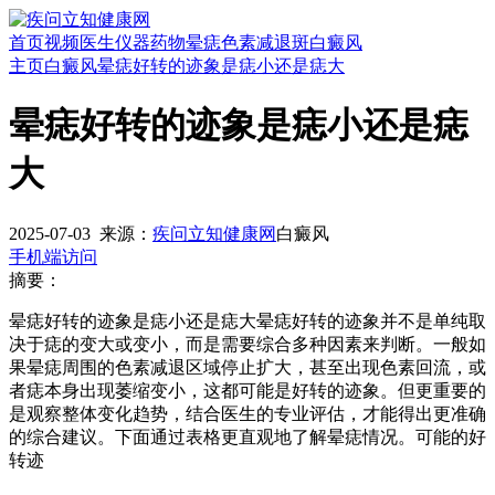
首页
视频
医生
仪器
药物
晕痣
色素减退斑
白癜风
主页
白癜风
晕痣好转的迹象是痣小还是痣大
晕痣好转的迹象是痣小还是痣
大
2025-07-03
来源：
疾问立知健康网
白癜风
手机端访问
摘要：
晕痣好转的迹象是痣小还是痣大晕痣好转的迹象并不是单纯取
决于痣的变大或变小，而是需要综合多种因素来判断。一般如
果晕痣周围的色素减退区域停止扩大，甚至出现色素回流，或
者痣本身出现萎缩变小，这都可能是好转的迹象。但更重要的
是观察整体变化趋势，结合医生的专业评估，才能得出更准确
的综合建议。下面通过表格更直观地了解晕痣情况。可能的好
转迹