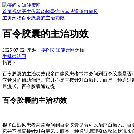
首页
视频
医生
仪器
药物
晕痣
色素减退斑
白癜风
主页
药物
百令胶囊的主治功效
百令胶囊的主治功效
2025-07-02
来源：
疾问立知健康网
药物
手机端访问
摘要：
百令胶囊的主治功效很多白癜风患者常常会问到百令胶囊是否
气管炎的辅助治疗。它并不是直接针对白癜风，而是一种通过
且漫长。百令胶囊通过提
百令胶囊的主治功效
很多白癜风患者常常会问到百令胶囊是否可以治疗白癜风。百
它并不是直接针对白癜风，而是一种通过调理身体整体状况来