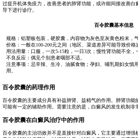
过提升机体免疫力，改善患者的肺肾功能，或许能间接改善白
导下进行诊疗。
百令胶囊基本信息
规格：铝塑板包装，硬胶囊，内容物为灰色至灰黄色粉末，
价格：一般在100-200元之间（地区、渠道差异可能导致价格
用法用量：口服，一次5-15粒，一日3次；慢性肾功能不全，
不良反应：偶见个别患者咽部不适。
注意事项：忌辛辣、生冷、油腻食物；孕妇、哺乳期妇女慎
用。
百令胶囊的药理作用
百令胶囊的主要成分具有补益肺肾、益精气的作用。肺肾功能
可能有一定的辅助作用。需要注意的是，白癜风的发生机制非
百令胶囊在白癜风治疗中的作用
百令胶囊的主治功效并不是直接针对白癜风，它主要通过增强