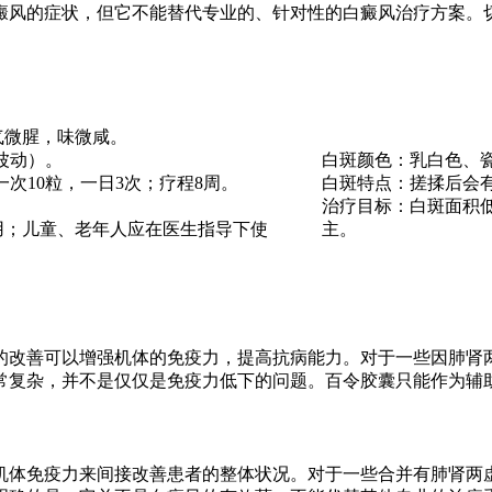
癜风的症状，但它不能替代专业的、针对性的白癜风治疗方案。
气微腥，味微咸。
波动）。
白斑颜色：乳白色、
一次10粒，一日3次；疗程8周。
白斑特点：搓揉后会
治疗目标：白斑面积低
用；儿童、老年人应在医生指导下使
主。
的改善可以增强机体的免疫力，提高抗病能力。对于一些因肺肾
常复杂，并不是仅仅是免疫力低下的问题。百令胶囊只能作为辅
机体免疫力来间接改善患者的整体状况。对于一些合并有肺肾两