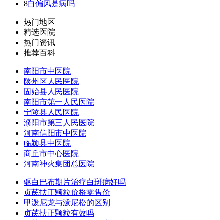
8
白偏风是病吗
热门地区
精选医院
热门资讯
推荐百科
南阳市中医院
陕州区人民医院
固始县人民医院
南阳市第一人民医院
宁陵县人民医院
濮阳市第三人民医院
河南信阳市中医院
临颍县中医院
商丘市中心医院
河南神火集团总医院
驱白巴布期片治疗白斑病好吗
贞芪扶正颗粒价格零售价
甲泼尼龙与泼尼松的区别
贞芪扶正颗粒有效吗