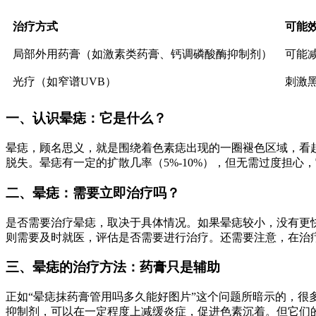
治疗方式
可能
局部外用药膏（如激素类药膏、钙调磷酸酶抑制剂）
可能
光疗（如窄谱UVB）
刺激
一、认识晕痣：它是什么？
晕痣，顾名思义，就是围绕着色素痣出现的一圈褪色区域，看
脱失。晕痣有一定的扩散几率（5%-10%），但无需过度担心
二、晕痣：需要立即治疗吗？
是否需要治疗晕痣，取决于具体情况。如果晕痣较小，没有更
则需要及时就医，评估是否需要进行治疗。还需要注意，在治
三、晕痣的治疗方法：药膏只是辅助
正如“晕痣抹药膏管用吗多久能好图片”这个问题所暗示的，
抑制剂，可以在一定程度上减缓炎症，促进色素沉着。但它们