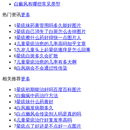
白癜风有哪些常见类型
热门资讯
更多
1
晕痣抹药膏管用吗多久能好图片
2
晕痣自己消失了白斑怎么去掉图片
3
晕痣擦什么药好得快一点图片人
4
儿童晕痣治愈的几率高吗知乎文章
5
九岁儿童头上起晕痣瘙痒是怎么回事
6
晕痣白斑多久会扩散
7
儿童晕痣治愈的几率有多大啊
8
白风病会不会通过性传染
相关推荐
更多
1
晕痣初期能治好吗百度百科图片
2
白癫疯中药治疗方法
3
晕痣抹什么药膏好
4
白风癫发病期多久
5
白点癞风会传染别人吗是真的吗
6
儿童晕痣治疗好复发率高吗
7
晕痣点了好还是不点好一点图片