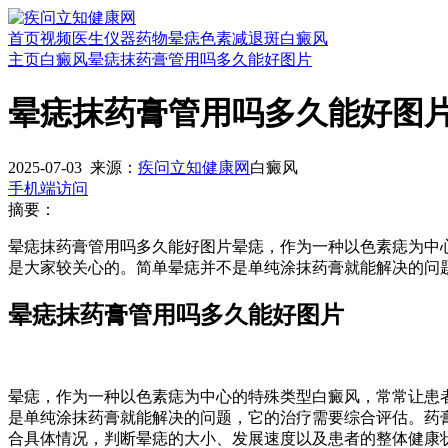
首页
视频
医生
仪器
药物
晕痣
色素减退斑
白癜风
主页
白癜风
晕痣抹药膏管用吗多久能好图片
晕痣抹药膏管用吗多久能好图
2025-07-03
来源：
疾问立知健康网
白癜风
手机端访问
摘要：
晕痣抹药膏管用吗多久能好图片晕痣，作为一种以色素痣为中
是大家较关心的。简单晕痣并不是单纯涂抹药膏就能解决的问
晕痣抹药膏管用吗多久能好图片
晕痣，作为一种以色素痣为中心的特殊类型白癜风，常常让患
是单纯涂抹药膏就能解决的问题，它的治疗需要综合评估。药
合具体情况，判断晕痣的大小、发展速度以及患者的整体健康