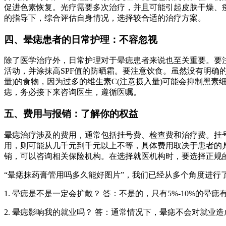
促进色素恢复。光疗需要多次治疗，并且可能引起皮肤干燥、
的指导下，综合评估自身情况，选择较合适的治疗方案。
四、晕痣患者的日常护理：不容忽视
除了医学治疗外，日常护理对于晕痣患者来说也至关重要。要
活动，并涂抹高SPF值的防晒霜。要注意饮食。虽然没有明确
量)的食物，因为过多的维生素C(注意摄入量)可能会抑制黑
痣，务必接下来咨询医生，遵循医嘱。
五、费用与报销：了解你的权益
晕痣治疗涉及的费用，通常包括挂号费、检查费和治疗费。挂
用，则可能从几千元到千元以上不等，具体费用取决于患者的
销，可以咨询相关保险机构。在选择就医机构时，要选择正规
“晕痣抹药膏管用吗多久能好图片”，我们已经从多个角度进行
1. 晕痣是不是一定会扩散？ 答：不是的，只有5%-10%的
2. 晕痣影响我的就业吗？ 答：通常情况下，晕痣不会对就