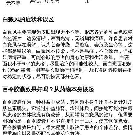
其他治疗方法
用
元不等
白癜风的症状和误区
白癜风主要表现为皮肤出现大小不等、形态各异的乳白色或瓷
白色斑片，边缘清晰，表面光滑，无鳞屑和痛痒。许多患者对
白癜风存在误解，认为它会传染、是癌症、会危及生命等，这
些都是错误的。白癜风不传染，也不是癌症，不会致命，但如
果病情严重，可能会影响患者的身心健康和生活质量。 白斑
面积小于50%的患者，尽量治疗的可能性较大。而白斑面积超
过80%的患者，则需要长期治疗和控制，力求将病情控制在相
对稳定的状态，尽可能恢复部分色素。
百令胶囊效果好吗？从药物本身谈起
百令胶囊作为一种补益中成药，其问题本身作用并不是针对皮
肤色素脱失。它通过补益肺肾、增强体质，间接地可能对白癜
风患者的整体状况有所改善，从而辅助白癜风的治疗。但需要
明确的是，百令胶囊并不能直接作用于白斑，使其恢复色素。
百令胶囊效果如何，很大程度上取决于患者的个体差异、病情
严重程度以及是否配合其他治疗方法。