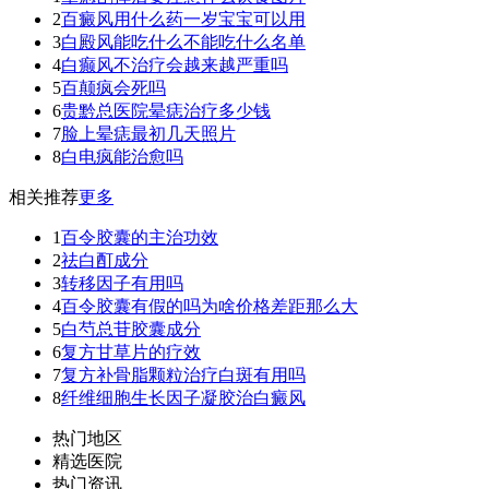
2
百癜风用什么药一岁宝宝可以用
3
白殿风能吃什么不能吃什么名单
4
白癫风不治疗会越来越严重吗
5
百颠疯会死吗
6
贵黔总医院晕痣治疗多少钱
7
脸上晕痣最初几天照片
8
白电疯能治愈吗
相关推荐
更多
1
百令胶囊的主治功效
2
祛白酊成分
3
转移因子有用吗
4
百令胶囊有假的吗为啥价格差距那么大
5
白芍总苷胶囊成分
6
复方甘草片的疗效
7
复方补骨脂颗粒治疗白斑有用吗
8
纤维细胞生长因子凝胶治白癜风
热门地区
精选医院
热门资讯