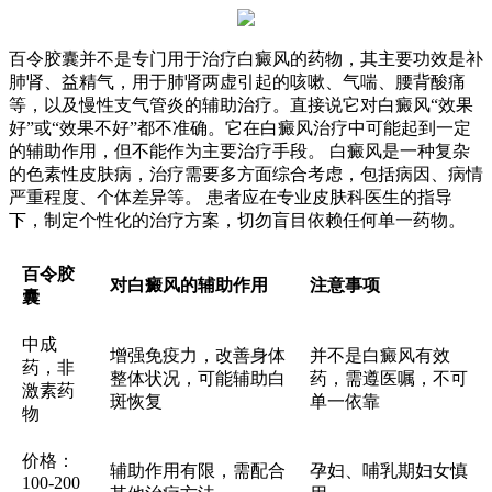
百令胶囊并不是专门用于治疗白癜风的药物，其主要功效是补
肺肾、益精气，用于肺肾两虚引起的咳嗽、气喘、腰背酸痛
等，以及慢性支气管炎的辅助治疗。直接说它对白癜风“效果
好”或“效果不好”都不准确。它在白癜风治疗中可能起到一定
的辅助作用，但不能作为主要治疗手段。 白癜风是一种复杂
的色素性皮肤病，治疗需要多方面综合考虑，包括病因、病情
严重程度、个体差异等。 患者应在专业皮肤科医生的指导
下，制定个性化的治疗方案，切勿盲目依赖任何单一药物。
百令胶
对白癜风的辅助作用
注意事项
囊
中成
增强免疫力，改善身体
并不是白癜风有效
药，非
整体状况，可能辅助白
药，需遵医嘱，不可
激素药
斑恢复
单一依靠
物
价格：
辅助作用有限，需配合
孕妇、哺乳期妇女慎
100-200