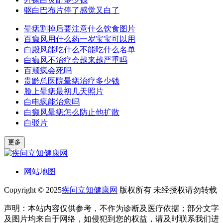
驱白巴布片停了感觉又白了
晕痣割掉后要注意什么饮食图片
百癜风用什么药一岁宝宝可以用
白殿风能吃什么不能吃什么名单
白癫风不治疗会越来越严重吗
百颠疯会死吗
贵黔总医院晕痣治疗多少钱
脸上晕痣最初几天照片
白电疯能治愈吗
白癜风晕痣怎么防止他扩散
白驳片
更多
网站地图
Copyright © 2025
疾问立知健康网
版权所有 未经授权请勿转载
声明：本站内容仅供参考，不作为诊断及医疗依据；部分文字
及图片均来自于网络，如侵犯到您的权益，请及时联系我们进