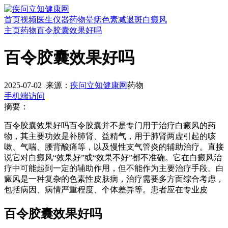
首页
视频
医生
仪器
药物
晕痣
色素减退斑
白癜风
主页
药物
百令胶囊效果好吗
百令胶囊效果好吗
2025-07-02
来源：
疾问立知健康网
药物
手机端访问
摘要：
百令胶囊效果好吗百令胶囊并不是专门用于治疗白癜风的药
物，其主要功效是补肺肾、益精气，用于肺肾两虚引起的咳
嗽、气喘、腰背酸痛等，以及慢性支气管炎的辅助治疗。直接
说它对白癜风“效果好”或“效果不好”都不准确。它在白癜风治
疗中可能起到一定的辅助作用，但不能作为主要治疗手段。白
癜风是一种复杂的色素性皮肤病，治疗需要多方面综合考虑，
包括病因、病情严重程度、个体差异等。患者应在专业皮
百令胶囊效果好吗