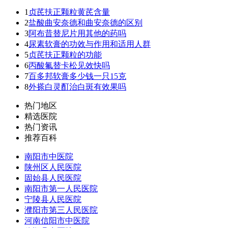
1
贞芪扶正颗粒黄芪含量
2
盐酸曲安奈德和曲安奈德的区别
3
阿布昔替尼片用其他的药吗
4
尿素软膏的功效与作用和适用人群
5
贞芪扶正颗粒的功能
6
丙酸氟替卡松见效快吗
7
百多邦软膏多少钱一只15克
8
外搽白灵酊治白斑有效果吗
热门地区
精选医院
热门资讯
推荐百科
南阳市中医院
陕州区人民医院
固始县人民医院
南阳市第一人民医院
宁陵县人民医院
濮阳市第三人民医院
河南信阳市中医院