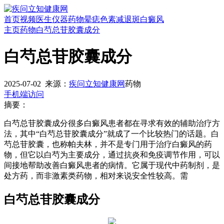
首页
视频
医生
仪器
药物
晕痣
色素减退斑
白癜风
主页
药物
白芍总苷胶囊成分
白芍总苷胶囊成分
2025-07-02
来源：
疾问立知健康网
药物
手机端访问
摘要：
白芍总苷胶囊成分很多白癜风患者都在寻求有效的辅助治疗方
法，其中“白芍总苷胶囊成分”就成了一个比较热门的话题。白
芍总苷胶囊，也称帕夫林，并不是专门用于治疗白癜风的药
物，但它以白芍为主要成分，通过抗炎和免疫调节作用，可以
间接地帮助改善白癜风患者的病情。它属于现代中药制剂，是
处方药，而非激素类药物，相对来说安全性较高。需
白芍总苷胶囊成分