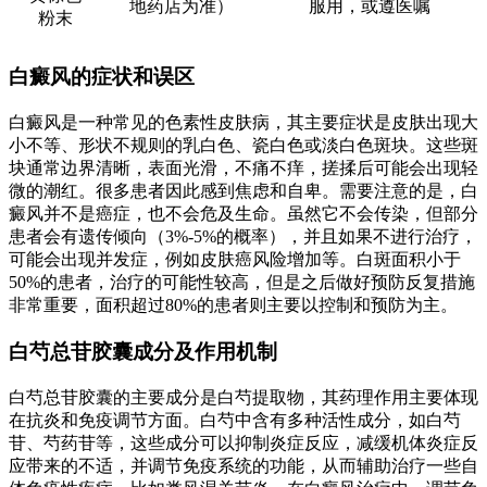
地药店为准）
服用，或遵医嘱
粉末
白癜风的症状和误区
白癜风是一种常见的色素性皮肤病，其主要症状是皮肤出现大
小不等、形状不规则的乳白色、瓷白色或淡白色斑块。这些斑
块通常边界清晰，表面光滑，不痛不痒，搓揉后可能会出现轻
微的潮红。很多患者因此感到焦虑和自卑。需要注意的是，白
癜风并不是癌症，也不会危及生命。虽然它不会传染，但部分
患者会有遗传倾向（3%-5%的概率），并且如果不进行治疗，
可能会出现并发症，例如皮肤癌风险增加等。白斑面积小于
50%的患者，治疗的可能性较高，但是之后做好预防反复措施
非常重要，面积超过80%的患者则主要以控制和预防为主。
白芍总苷胶囊成分及作用机制
白芍总苷胶囊的主要成分是白芍提取物，其药理作用主要体现
在抗炎和免疫调节方面。白芍中含有多种活性成分，如白芍
苷、芍药苷等，这些成分可以抑制炎症反应，减缓机体炎症反
应带来的不适，并调节免疫系统的功能，从而辅助治疗一些自