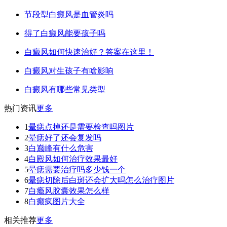
节段型白癜风是血管炎吗
得了白癜风能要孩子吗
白癜风如何快速治好？答案在这里！
白癜风对生孩子有啥影响
白癜风有哪些常见类型
热门资讯
更多
1
晕痣点掉还是需要检查吗图片
2
晕痣好了还会复发吗
3
白巅峰有什么危害
4
白殿风如何治疗效果最好
5
晕痣需要治疗吗多少钱一个
6
晕痣切除后白斑还会扩大吗怎么治疗图片
7
白瘾风胶囊效果怎么样
8
白癫疯图片大全
相关推荐
更多