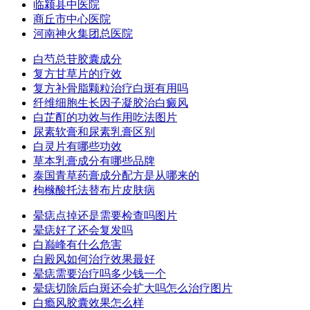
临颍县中医院
商丘市中心医院
河南神火集团总医院
白芍总苷胶囊成分
复方甘草片的疗效
复方补骨脂颗粒治疗白斑有用吗
纤维细胞生长因子凝胶治白癜风
白芷酊的功效与作用吃法图片
尿素软膏和尿素乳膏区别
白灵片有哪些功效
草本乳膏成分有哪些品牌
泰国青草药膏成分配方是从哪来的
枸橼酸托法替布片皮肤病
晕痣点掉还是需要检查吗图片
晕痣好了还会复发吗
白巅峰有什么危害
白殿风如何治疗效果最好
晕痣需要治疗吗多少钱一个
晕痣切除后白斑还会扩大吗怎么治疗图片
白瘾风胶囊效果怎么样