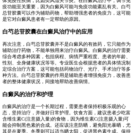
体免疫性疾病，比如类风湿关节炎。在白癜风治疗中，调节免
疫功能至关重要，因为白癜风可能与免疫功能紊乱有关。白芍
总苷胶囊可以作为辅助药物，帮助增强患者的免疫力，这可能
是它对白癜风患者有一定帮助的原因。
白芍总苷胶囊在白癜风治疗中的应用
再次注意，白芍总苷胶囊并不是白癜风的有效药，它只能作为
辅助治疗药物，不能单独用来治疗白癜风。白癜风的治疗需要
综合考虑多种因素，包括病程、病情严重程度、患者的年龄、
性别、全身健康状况等等。专业医生会根据患者的具体情况制
定综合治疗方案，这可能包括药物治疗、光疗、手术治疗等多
种方法。白芍总苷胶囊的作用是辅助患者增强免疫力，改善患
者的整体健康状况，间接地帮助改善病情。
白癜风的治疗和护理
白癜风的治疗是一个长期过程，需要患者保持积极乐观的心
态，坚持治疗，并做好日常护理。饮食方面，建议患者少吃富
含维生素C(注意摄入量)的食物，因为维生素C(注意摄入量)可
能会抑制黑色素的合成。还应该注意防晒，避免阳光暴晒，尤
其是在夏季。冬季则可以适当晒太阳，促进黑色素生成。保持