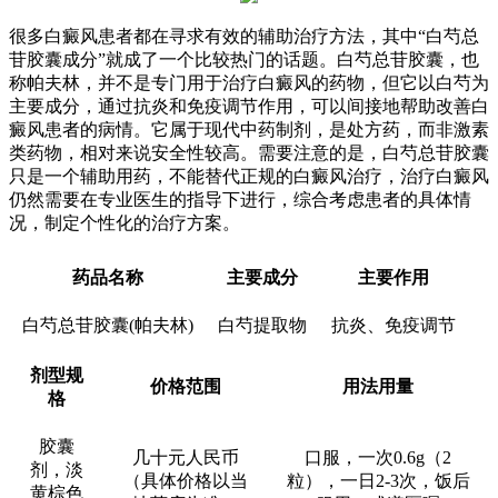
很多白癜风患者都在寻求有效的辅助治疗方法，其中“白芍总
苷胶囊成分”就成了一个比较热门的话题。白芍总苷胶囊，也
称帕夫林，并不是专门用于治疗白癜风的药物，但它以白芍为
主要成分，通过抗炎和免疫调节作用，可以间接地帮助改善白
癜风患者的病情。它属于现代中药制剂，是处方药，而非激素
类药物，相对来说安全性较高。需要注意的是，白芍总苷胶囊
只是一个辅助用药，不能替代正规的白癜风治疗，治疗白癜风
仍然需要在专业医生的指导下进行，综合考虑患者的具体情
况，制定个性化的治疗方案。
药品名称
主要成分
主要作用
白芍总苷胶囊(帕夫林)
白芍提取物
抗炎、免疫调节
剂型规
价格范围
用法用量
格
胶囊
几十元人民币
口服，一次0.6g（2
剂，淡
（具体价格以当
粒），一日2-3次，饭后
黄棕色