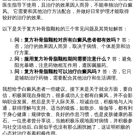
医生指导下使用，且治疗的效果因人而异，不能单独治疗白癜
风。 它需要和其他治疗方法配合，并做好日常护理才能取得
较好的治疗的效果。
以下是关于复方补骨脂颗粒的三个常见问题及其简短解答：
问：复方补骨脂颗粒对所有白癜风患者都有效吗？
答：
否，治疗的效果因人而异，取决于病情、个体差异和治
疗方案。
问：服用复方补骨脂颗粒期间需要注意什么？
答：避免
阳光暴晒，注意药物相互作用，遵医嘱服药。
问：复方补骨脂颗粒可以治疗白癜风吗？
答：否，它只
是辅助治疗药物，需要配合其他治疗和生活调理。
我想给予白癜风患者一些建议。接下来是关于就业方面，要自
信，积极展现自身能力，很多成功人士都有白癜风，并不会影
响职业发展。然后是关于人际关系，坦诚自信，积极地与人沟
通，获得理解与支持。适当的锻炼，如散步、瑜伽等，都有利
于身心健康；规律饮食、良好的作息习惯，也是皮肤健康的基
石。一位患者曾分享说，当她积极乐观地面对病情，并积极参
与社交活动后, 白斑似乎也没有那么困扰她了，这证明积极的
心态对治疗有着积极作用。