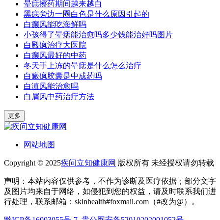
晕痣擦药期间越来越白
黑痣旁边一圈白色是什么原因引起的
白癫风能吃海鲜吗
小孩得了晕痣能治愈吗多少钱能治好吗图片
白殿疯治疗大医院
白癫风最好的中药
冬天手上冻的晕痣是什么怎么治疗
白癜疯胶囊是中成药吗
白滇风能治愈吗
白屑风中药治疗方法
更多
网站地图
Copyright © 2025
疾问立知健康网
版权所有 未经授权请勿转载
声明：本站内容仅供参考，不作为诊断及医疗依据；部分文字
及图片均来自于网络，如侵犯到您的权益，请及时联系我们进
行处理，联系邮箱：skinhealth#foxmail.com（#改为@）。
黔ICP备16003055号-7
贵公网安备52010202001052号