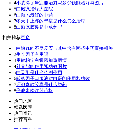
4
小孩得了晕痣能治愈吗多少钱能治好吗图片
5
白殿疯治疗大医院
6
白癫风最好的中药
7
冬天手上冻的晕痣是什么怎么治疗
8
白癜疯胶囊是中成药吗
相关推荐
更多
1
白蚀丸的不良反应与其中含有哪些中药直接相关
2
生长因子有用吗
3
用敏柏宁白癜风加重病情
4
补骨脂的作用和功效图片
5
白灵酊是什么药副作用
6
转移因子口服液对白斑的作用和功效
7
环孢素软胶囊是什么类药
8
倍他米松注射价格
热门地区
精选医院
热门资讯
推荐百科