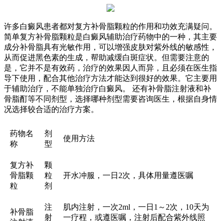
许多白癜风患者都对复方补骨脂颗粒的作用和功效充满疑问。
简单复方补骨脂颗粒是白癜风辅助治疗药物中的一种，其主要
成分补骨脂具有光敏作用，可以增强皮肤对紫外线的敏感性，
从而促进黑色素的生成，帮助减缓白斑症状。但需要注意的
是，它并不是有效药，治疗的效果因人而异，且必须在医生指
导下使用，配合其他治疗方法才能达到很好的效果。它主要用
于辅助治疗，不能单独治疗白癜风。 还有补骨脂注射液和补
骨脂酊等不同剂型，选择哪种剂型需要咨询医生，根据自身情
况选择较合适的治疗方案。
药物名
剂
使用方法
称
型
复方补
颗
骨脂颗
粒
开水冲服，一日2次，具体用量遵医嘱
粒
剂
注
肌内注射，一次2ml，一日1～2次，10天为
补骨脂
射
一疗程，或遵医嘱，注射后配合紫外线照