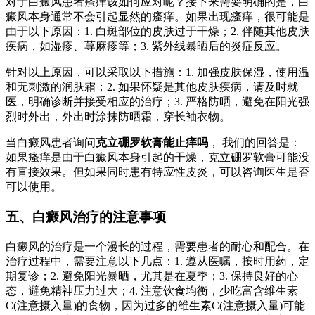
对于白癜风患者瘙痒该如何应对呢？接下来需要明确的是，白
癜风本身通常不会引起显然的瘙痒。如果出现瘙痒，很可能是
由于以下原因：1. 白斑部位的皮肤过于干燥；2. 伴随其他皮肤
疾病，如湿疹、荨麻疹等；3. 紫外线暴晒后的炎症反应。
针对以上原因，可以采取以下措施：1. 加强皮肤保湿，使用温
和无刺激的润肤霜；2. 如果怀疑是其他皮肤疾病，请及时就
医，明确诊断并接受相应的治疗；3. 严格防晒，避免在阳光强
烈时外出，外出时涂抹防晒霜，穿长袖衣物。
当白癜风患者询问
克立硼罗软膏能止痒吗
， 我们的回答是：
如果瘙痒是由于白癜风本身引起的干燥，克立硼罗软膏可能没
有直接效果。但如果同时患有特应性皮炎，可以咨询医生是否
可以使用。
五、白癜风治疗的注意事项
白癜风的治疗是一个漫长的过程，需要患者的耐心和配合。在
治疗过程中，需要注意以下几点：1. 遵从医嘱，按时用药，定
期复诊；2. 避免阳光暴晒，尤其是在夏季；3. 保持良好的心
态，避免精神压力过大；4. 注意饮食均衡，少吃富含维生素
C(注意摄入量)的食物，因为过多的维生素C(注意摄入量)可能