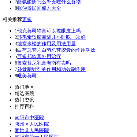
7
酪氨酸酶怎么补充吃什么食物
8
张仲景民间偏方大全
相关推荐
更多
1
他克莫司软膏可以擦眼皮上吗
2
环孢素软胶囊隔几小时吃一次好
3
地塞米松的作用及用法用量
4
白芍总苷片白芍总苷胶囊的作用功效
5
百多邦软膏外用治疗
6
鲁索替尼乳膏海南有卖吗
7
补骨脂针剂的作用和功效副作用
8
吡美莫司
热门地区
精选医院
热门资讯
推荐百科
南阳市中医院
陕州区人民医院
固始县人民医院
南阳市第一人民医院