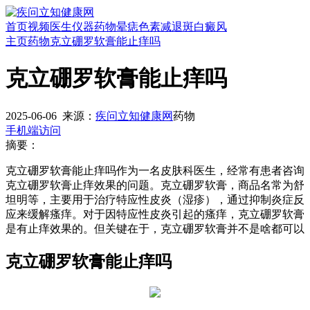
首页
视频
医生
仪器
药物
晕痣
色素减退斑
白癜风
主页
药物
克立硼罗软膏能止痒吗
克立硼罗软膏能止痒吗
2025-06-06
来源：
疾问立知健康网
药物
手机端访问
摘要：
克立硼罗软膏能止痒吗作为一名皮肤科医生，经常有患者咨询
克立硼罗软膏止痒效果的问题。克立硼罗软膏，商品名常为舒
坦明等，主要用于治疗特应性皮炎（湿疹），通过抑制炎症反
应来缓解瘙痒。对于因特应性皮炎引起的瘙痒，克立硼罗软膏
是有止痒效果的。但关键在于，克立硼罗软膏并不是啥都可以
克立硼罗软膏能止痒吗