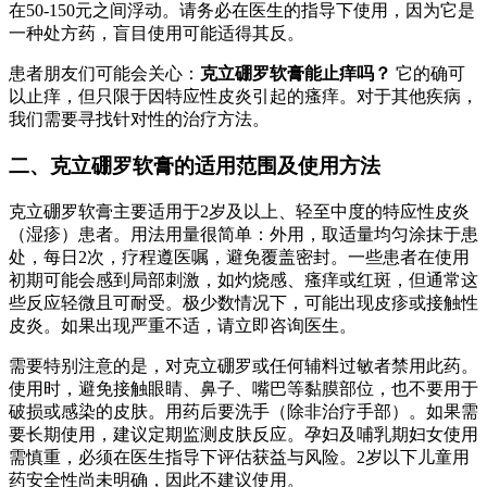
在50-150元之间浮动。请务必在医生的指导下使用，因为它是
一种处方药，盲目使用可能适得其反。
患者朋友们可能会关心：
克立硼罗软膏能止痒吗？
它的确可
以止痒，但只限于因特应性皮炎引起的瘙痒。对于其他疾病，
我们需要寻找针对性的治疗方法。
二、克立硼罗软膏的适用范围及使用方法
克立硼罗软膏主要适用于2岁及以上、轻至中度的特应性皮炎
（湿疹）患者。用法用量很简单：外用，取适量均匀涂抹于患
处，每日2次，疗程遵医嘱，避免覆盖密封。一些患者在使用
初期可能会感到局部刺激，如灼烧感、瘙痒或红斑，但通常这
些反应轻微且可耐受。极少数情况下，可能出现皮疹或接触性
皮炎。如果出现严重不适，请立即咨询医生。
需要特别注意的是，对克立硼罗或任何辅料过敏者禁用此药。
使用时，避免接触眼睛、鼻子、嘴巴等黏膜部位，也不要用于
破损或感染的皮肤。用药后要洗手（除非治疗手部）。如果需
要长期使用，建议定期监测皮肤反应。孕妇及哺乳期妇女使用
需慎重，必须在医生指导下评估获益与风险。2岁以下儿童用
药安全性尚未明确，因此不建议使用。