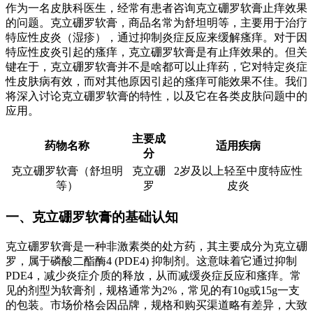
作为一名皮肤科医生，经常有患者咨询克立硼罗软膏止痒效果
的问题。克立硼罗软膏，商品名常为舒坦明等，主要用于治疗
特应性皮炎（湿疹），通过抑制炎症反应来缓解瘙痒。对于因
特应性皮炎引起的瘙痒，克立硼罗软膏是有止痒效果的。但关
键在于，克立硼罗软膏并不是啥都可以止痒药，它对特定炎症
性皮肤病有效，而对其他原因引起的瘙痒可能效果不佳。我们
将深入讨论克立硼罗软膏的特性，以及它在各类皮肤问题中的
应用。
主要成
药物名称
适用疾病
分
克立硼罗软膏（舒坦明
克立硼
2岁及以上轻至中度特应性
等）
罗
皮炎
一、克立硼罗软膏的基础认知
克立硼罗软膏是一种非激素类的处方药，其主要成分为克立硼
罗，属于磷酸二酯酶4 (PDE4) 抑制剂。这意味着它通过抑制
PDE4，减少炎症介质的释放，从而减缓炎症反应和瘙痒。常
见的剂型为软膏剂，规格通常为2%，常见的有10g或15g一支
的包装。市场价格会因品牌，规格和购买渠道略有差异，大致