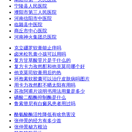
宁陵县人民医院
濮阳市第三人民医院
河南信阳市中医院
临颍县中医院
商丘市中心医院
河南神火集团总医院
克立硼罗软膏能止痒吗
卤米松乳膏小孩可以用吗
复方甘草酸苷片是干什么的
复方卡力孜然酊和他克莫司哪个好
他克莫司软膏用后灼热
环孢素软胶囊可以治疗皮肤病吗图片
用卡力孜然酊不晒太阳有用吗
苏孜阿甫片说明书用法用量是多少
磷酸二酯酶抑制酶是什么
鲁索替尼有白癜风患者用过吗
酪氨酸酶活性降低有啥危害没
张仲景的经方有多少首
张仲景秘方根治