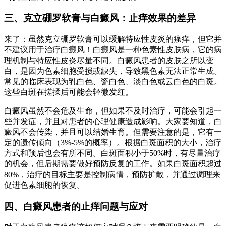
三、克立硼罗软膏与白癜风：止痒效果的差异
来了：虽然克立硼罗软膏可以缓解特应性皮炎的瘙痒，但它并
不建议用于治疗白癜风！白癜风是一种色素性皮肤病，它的病
理机制与特应性皮炎尽量不同。白癜风患者的皮肤之所以变
白，是因为色素细胞受损或缺失，导致黑色素无法正常生成。
常见的临床表现为乳白色、瓷白色、淡白色或云白色的白斑。
这些白斑在搓揉后可能会轻微发红。
白癜风虽然不会危及生命，但如果不及时治疗，可能会引起一
些并发症，并且对患者的心理健康造成影响。大家要知道，白
癜风不会传染，并且可以结婚生育。但需要注意的是，它有一
定的遗传倾向（3%-5%的概率）。根据白斑面积的大小，治疗
方式和预后也会有所不同。白斑面积小于50%时，有尽量治疗
的机会，但后期需要做好预防反复的工作。如果白斑面积超过
80%，治疗的目标主要是控制病情，预防扩散，并通过调理来
促进色素细胞的恢复。
四、白癜风患者的止痒问题与应对