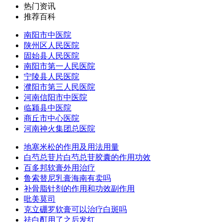
热门资讯
推荐百科
南阳市中医院
陕州区人民医院
固始县人民医院
南阳市第一人民医院
宁陵县人民医院
濮阳市第三人民医院
河南信阳市中医院
临颍县中医院
商丘市中心医院
河南神火集团总医院
地塞米松的作用及用法用量
白芍总苷片白芍总苷胶囊的作用功效
百多邦软膏外用治疗
鲁索替尼乳膏海南有卖吗
补骨脂针剂的作用和功效副作用
吡美莫司
克立硼罗软膏可以治疗白斑吗
祛白酊用了之后发红