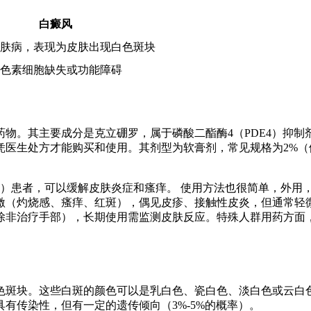
白癜风
肤病，表现为皮肤出现白色斑块
色素细胞缺失或功能障碍
物。其主要成分是克立硼罗，属于磷酸二酯酶4（PDE4）抑
生处方才能购买和使用。其剂型为软膏剂，常见规格为2%（例如，1
疹）患者，可以缓解皮肤炎症和瘙痒。 使用方法也很简单，外用
激（灼烧感、瘙痒、红斑），偶见皮疹、接触性皮炎，但通常轻
除非治疗手部），长期使用需监测皮肤反应。特殊人群用药方面
色斑块。这些白斑的颜色可以是乳白色、瓷白色、淡白色或云白
有传染性，但有一定的遗传倾向（3%-5%的概率）。