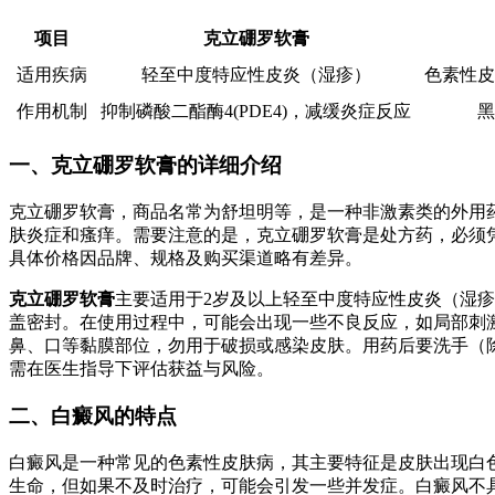
项目
克立硼罗软膏
适用疾病
轻至中度特应性皮炎（湿疹）
色素性皮
作用机制
抑制磷酸二酯酶4(PDE4)，减缓炎症反应
黑
一、克立硼罗软膏的详细介绍
克立硼罗软膏，商品名常为舒坦明等，是一种非激素类的外用药
肤炎症和瘙痒。需要注意的是，克立硼罗软膏是处方药，必须凭医
具体价格因品牌、规格及购买渠道略有差异。
克立硼罗软膏
主要适用于2岁及以上轻至中度特应性皮炎（湿
盖密封。在使用过程中，可能会出现一些不良反应，如局部刺
鼻、口等黏膜部位，勿用于破损或感染皮肤。用药后要洗手（
需在医生指导下评估获益与风险。
二、白癜风的特点
白癜风是一种常见的色素性皮肤病，其主要特征是皮肤出现白
生命，但如果不及时治疗，可能会引发一些并发症。白癜风不具