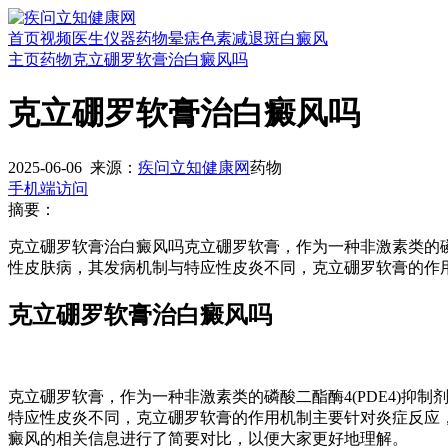
首页
视频
医生
仪器
药物
晕痣
色素减退斑
白癜风
主页
药物
克立硼罗软膏治白癜风吗
克立硼罗软膏治白癜风吗
2025-06-06
来源：
疾问立知健康网
药物
手机端访问
摘要：
克立硼罗软膏治白癜风吗克立硼罗软膏，作为一种非激素类的磷
性皮肤病，其发病机制与特应性皮炎不同，克立硼罗软膏的作
克立硼罗软膏治白癜风吗
克立硼罗软膏，作为一种非激素类的磷酸二酯酶4(PDE4)抑
特应性皮炎不同，克立硼罗软膏的作用机制主要针对炎症反应
癜风的相关信息进行了简要对比，以便大家更好地理解。