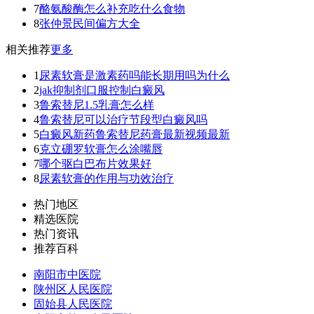
7
酪氨酸酶怎么补充吃什么食物
8
张仲景民间偏方大全
相关推荐
更多
1
尿素软膏是激素药吗能长期用吗为什么
2
jak抑制剂口服控制白癜风
3
鲁索替尼1.5乳膏怎么样
4
鲁索替尼可以治疗节段型白癜风吗
5
白癜风新药鲁索替尼药膏最新视频最新
6
克立硼罗软膏怎么涂嘴唇
7
哪个驱白巴布片效果好
8
尿素软膏的作用与功效治疗
热门地区
精选医院
热门资讯
推荐百科
南阳市中医院
陕州区人民医院
固始县人民医院