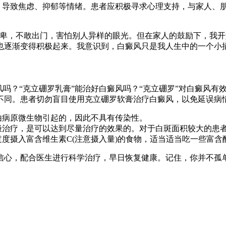
，导致焦虑、抑郁等情绪。患者应积极寻求心理支持，与家人、
自卑，不敢出门，害怕别人异样的眼光。但在家人的鼓励下，我
也逐渐变得积极起来。我意识到，白癜风只是我人生中的一个小
风吗？“克立硼罗乳膏”能治好白癜风吗？“克立硼罗”对白癜风有
不同。患者切勿盲目使用克立硼罗软膏治疗白癜风，以免延误病情
由病原微生物引起的，因此不具有传染性。
极治疗，是可以达到尽量治疗的效果的。对于白斑面积较大的患
度摄入富含维生素C(注意摄入量)的食物，适当适当吃一些富含
信心，配合医生进行科学治疗，早日恢复健康。记住，你并不孤