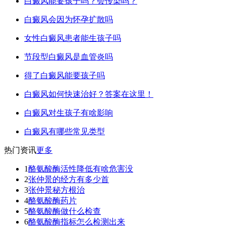
白癜风能要孩子吗？会传染吗？
白癜风会因为怀孕扩散吗
女性白癜风患者能生孩子吗
节段型白癜风是血管炎吗
得了白癜风能要孩子吗
白癜风如何快速治好？答案在这里！
白癜风对生孩子有啥影响
白癜风有哪些常见类型
热门资讯
更多
1
酪氨酸酶活性降低有啥危害没
2
张仲景的经方有多少首
3
张仲景秘方根治
4
酪氨酸酶药片
5
酪氨酸酶做什么检查
6
酪氨酸酶指标怎么检测出来