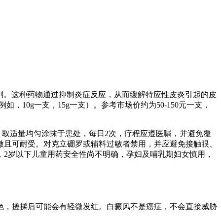
制剂。这种药物通过抑制炎症反应，从而缓解特应性皮炎引起的皮
0g一支，15g一支）。参考市场价约为50-150元一支，
，取适量均匀涂抹于患处，每日2次，疗程应遵医嘱，并避免覆
微且可耐受。对克立硼罗或辅料过敏者禁用，并应避免接触眼、
，2岁以下儿童用药安全性尚不明确，孕妇及哺乳期妇女慎用，
色，搓揉后可能会有轻微发红。白癜风不是癌症，不会直接威胁