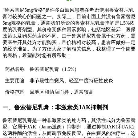
“鲁索替尼5mg价格”是许多白癜风患者在考虑使用鲁索替尼乳
膏时较关心的问题之一。实际上，目前市面上并没有鲁索替尼
5mg规格的乳膏，通常我们所说的鲁索替尼乳膏指的是1.5%浓
度的乳膏剂型。其价格受多种因素影响，包括地区差异、医保
政策以及购买药店的不同。由于鲁索替尼乳膏属于处方药，需
要医生开具处方才能购买，且价格相对较高，患者应做好一定
的经济准备。为了方便大家了解相关信息，我整理了一个简要
的表格，希望能对您有所帮助：
药品名称
鲁索替尼乳膏（1.5%）
主要用途
非节段性白癜风、轻至中度特应性皮炎
价格范围
因地区和药店而异，通常较高
一、鲁索替尼乳膏：非激素类JAK抑制剂
鲁索替尼乳膏是一种非激素类的处方药，其活性成分为鲁索替
尼。它属于JAK（Janus激酶）抑制剂，通过抑制JAK1和JAK2
这两种酶的活性，从而调节免疫反应。在白癜风的治疗中，这