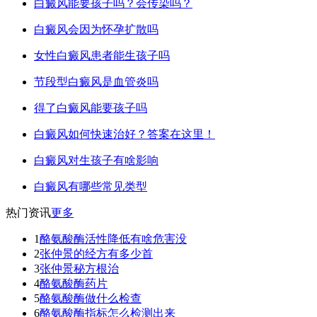
白癜风能要孩子吗？会传染吗？
白癜风会因为怀孕扩散吗
女性白癜风患者能生孩子吗
节段型白癜风是血管炎吗
得了白癜风能要孩子吗
白癜风如何快速治好？答案在这里！
白癜风对生孩子有啥影响
白癜风有哪些常见类型
热门资讯
更多
1
酪氨酸酶活性降低有啥危害没
2
张仲景的经方有多少首
3
张仲景秘方根治
4
酪氨酸酶药片
5
酪氨酸酶做什么检查
6
酪氨酸酶指标怎么检测出来