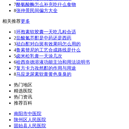
7
酪氨酸酶怎么补充吃什么食物
8
张仲景民间偏方大全
相关推荐
更多
1
环孢素软胶囊一天吃几粒合适
2
盐酸氮芥酊是中药还是西药
3
祛白酊对白斑有效果吗怎么用的
4
鲁索替尼的工艺合成路线是什么
5
卤米松乳膏一天涂几次
6
哈西奈德溶液功能主治和用法说明书
7
复方卡力孜然酊的作用与用途
8
马应龙尿素软膏黄色臭臭的
热门地区
精选医院
热门资讯
推荐百科
南阳市中医院
陕州区人民医院
固始县人民医院