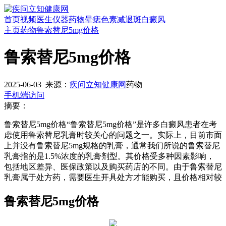
首页
视频
医生
仪器
药物
晕痣
色素减退斑
白癜风
主页
药物
鲁索替尼5mg价格
鲁索替尼5mg价格
2025-06-03
来源：
疾问立知健康网
药物
手机端访问
摘要：
鲁索替尼5mg价格“鲁索替尼5mg价格”是许多白癜风患者在考
虑使用鲁索替尼乳膏时较关心的问题之一。实际上，目前市面
上并没有鲁索替尼5mg规格的乳膏，通常我们所说的鲁索替尼
乳膏指的是1.5%浓度的乳膏剂型。其价格受多种因素影响，
包括地区差异、医保政策以及购买药店的不同。由于鲁索替尼
乳膏属于处方药，需要医生开具处方才能购买，且价格相对较
鲁索替尼5mg价格