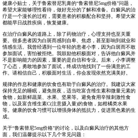
健康小贴士，关于鲁索替尼乳膏的“鲁索替尼5mg价格”问题，
希望大家能够理性看待，做好充分的了解和准备。白癜风的治
疗是一个漫长的过程，需要患者的积极配合和坚持。希望大家
都能早日战胜疾病，恢复健康。
在治疗白癜风的道路上，除了药物治疗，心理支持也至关重
要。很多患者因为白斑而感到自卑、焦虑，甚至影响到就业和
情感生活。我曾经遇到一位年轻的患者小李，因为白斑而不敢
参加面试，害怕被拒绝。我鼓励他积极面对，告诉他白癜风并
不是影响能力的因素，重要的是自信和专业。后来，小李调整
了心态，勇敢地参加了面试，终成功地找到了一份满意的工
作。请相信自己，积极面对生活，你会发现依然充满美好。
规律的作息和健康的饮食也有助于白癜风的治疗。我建议大家
保持充足的睡眠，避免熬夜，适当吃富含维生素和微量元素的
食物，如新鲜蔬菜、水果、坚果等。避免食用辛辣刺激性食
物，以及富含维生素C(注意摄入量)的食物，如柑橘类水果
等。健康的饮食习惯可以增强身体的抵抗力，促进黑色素的生
成。
关于“鲁索替尼5mg价格”的讨论，以及白癜风治疗的其他方
面，我们温馨提示以下几个常见问题：