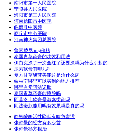
南阳市第一人民医院
宁陵县人民医院
濮阳市第三人民医院
河南信阳市中医院
临颍县中医院
商丘市中心医院
河南神火集团总医院
鲁索替尼5mg价格
泰国青草药膏的功效和用法
伊白克涂了一次全红了还要涂吗为什么引起的
尿素软膏有哪几种
复方甘草酸苷美能片是治什么病
敏柏宁哪里可以买到的地方推荐
哪里有卖阿法诺肽
泰国青草药膏能擦脸吗
阿昔洛韦软膏是激素类药吗
阿法诺肽能用吗有效果吗是真的吗
酪氨酸酶活性降低有啥危害没
张仲景的经方有多少首
张仲景秘方根治