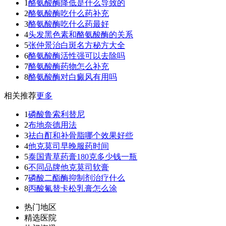
1
酪氨酸酶降低是什么导致的
2
酪氨酸酶吃什么药补充
3
酪氨酸酶吃什么药最好
4
头发黑色素和酪氨酸酶的关系
5
张仲景治白斑名方秘方大全
6
酪氨酸酶活性强可以去除吗
7
酪氨酸酶药物怎么补充
8
酪氨酸酶对白癜风有用吗
相关推荐
更多
1
磷酸鲁索利替尼
2
布地奈德用法
3
祛白酊和补骨脂哪个效果好些
4
他克莫司早晚服药时间
5
泰国青草药膏180克多少钱一瓶
6
不同品牌他克莫司软膏
7
磷酸二酯酶抑制剂治疗什么
8
丙酸氟替卡松乳膏怎么涂
热门地区
精选医院