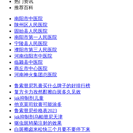
热门资讯
推荐百科
南阳市中医院
陕州区人民医院
固始县人民医院
南阳市第一人民医院
宁陵县人民医院
濮阳市第三人民医院
河南信阳市中医院
临颍县中医院
商丘市中心医院
河南神火集团总医院
鲁索替尼乳膏买什么牌子的好排行榜
复方卡力孜然酊擦白斑多久见效
jak抑制剂儿童
他克莫司软膏可能涂多
鲁索替尼价格表2023
jak抑制剂乌帕替尼天津
驱虫斑鸠菊注射的效果
白斑擦卤米松快三个月要不要停下来