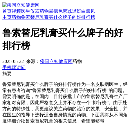
首页
视频
医生
仪器
药物
晕痣
色素减退斑
白癜风
主页
药物
鲁索替尼乳膏买什么牌子的好排行榜
鲁索替尼乳膏买什么牌子的好
排行榜
2025-05-22
来源：
疾问立知健康网
药物
手机端访问
摘要：
鲁索替尼乳膏买什么牌子的好排行榜作为一名皮肤病医生，经
常有患者咨询“鲁索替尼乳膏买什么牌子的好排行榜”的问题。
需要明确的是，在国内，目前获批上市的鲁索替尼乳膏生产厂
家相对有限，因此严格意义上并不存在一个“排行榜”。由于处
方药的特殊性，我更建议关注药物的治疗的效果、安全性，并
在医生的指导下选择适合自身情况的药物。下面我将从不同角
度详细介绍鲁索替尼乳膏的相关信息，希望能够帮