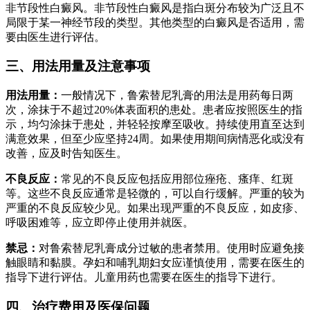
非节段性白癜风。非节段性白癜风是指白斑分布较为广泛且不
局限于某一神经节段的类型。其他类型的白癜风是否适用，需
要由医生进行评估。
三、用法用量及注意事项
用法用量：
一般情况下，鲁索替尼乳膏的用法是用药每日两
次，涂抹于不超过20%体表面积的患处。患者应按照医生的指
示，均匀涂抹于患处，并轻轻按摩至吸收。持续使用直至达到
满意效果，但至少应坚持24周。如果使用期间病情恶化或没有
改善，应及时告知医生。
不良反应：
常见的不良反应包括应用部位痤疮、瘙痒、红斑
等。这些不良反应通常是轻微的，可以自行缓解。严重的较为
严重的不良反应较少见。如果出现严重的不良反应，如皮疹、
呼吸困难等，应立即停止使用并就医。
禁忌：
对鲁索替尼乳膏成分过敏的患者禁用。使用时应避免接
触眼睛和黏膜。孕妇和哺乳期妇女应谨慎使用，需要在医生的
指导下进行评估。儿童用药也需要在医生的指导下进行。
四、治疗费用及医保问题