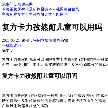
首页
视频
医生
仪器
药物
晕痣
色素减退斑
白癜风
主页
药物
复方卡力孜然酊儿童可以用吗
复方卡力孜然酊儿童可以用吗
2025-05-21
来源：
疾问立知健康网
药物
手机端访问
摘要：
复方卡力孜然酊儿童可以用吗复方卡力孜然酊(维阿露)是一种
但在儿童使用时，由于儿童皮肤的特殊性及对药物成分的敏感
复方卡力孜然酊儿童可以用吗
复方卡力孜然酊(维阿露)是一种常用于治疗白癜风的外用中成
肤的特殊性及对药物成分的敏感程度，需要严格在医生的指导
白癜风用药需要注意的事项。