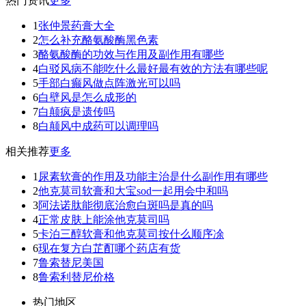
热门资讯
更多
1
张仲景药膏大全
2
怎么补充酪氨酸酶黑色素
3
酪氨酸酶的功效与作用及副作用有哪些
4
白驳风病不能吃什么最好最有效的方法有哪些呢
5
手部白癫风做点阵激光可以吗
6
白壁风是怎么成形的
7
白颠疯是遗传吗
8
白颠风中成药可以调理吗
相关推荐
更多
1
尿素软膏的作用及功能主治是什么副作用有哪些
2
他克莫司软膏和大宝sod一起用会中和吗
3
阿法诺肽能彻底治愈白斑吗是真的吗
4
正常皮肤上能涂他克莫司吗
5
卡泊三醇软膏和他克莫司按什么顺序凃
6
现在复方白芷酊哪个药店有货
7
鲁索替尼美国
8
鲁索利替尼价格
热门地区