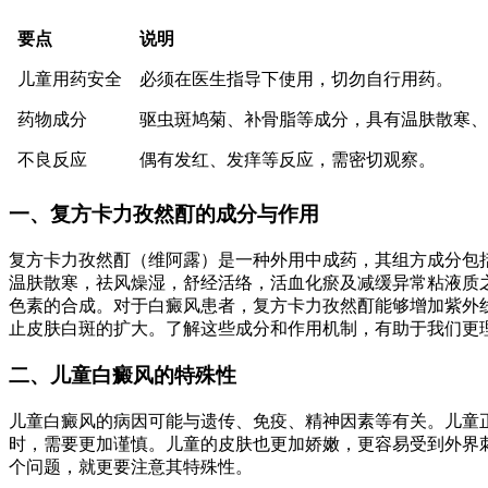
要点
说明
儿童用药安全
必须在医生指导下使用，切勿自行用药。
药物成分
驱虫斑鸠菊、补骨脂等成分，具有温肤散寒、
不良反应
偶有发红、发痒等反应，需密切观察。
一、复方卡力孜然酊的成分与作用
复方卡力孜然酊（维阿露）是一种外用中成药，其组方成分包
温肤散寒，祛风燥湿，舒经活络，活血化瘀及减缓异常粘液质
色素的合成。对于白癜风患者，复方卡力孜然酊能够增加紫外
止皮肤白斑的扩大。了解这些成分和作用机制，有助于我们更理
二、儿童白癜风的特殊性
儿童白癜风的病因可能与遗传、免疫、精神因素等有关。儿童
时，需要更加谨慎。儿童的皮肤也更加娇嫩，更容易受到外界
个问题，就更要注意其特殊性。