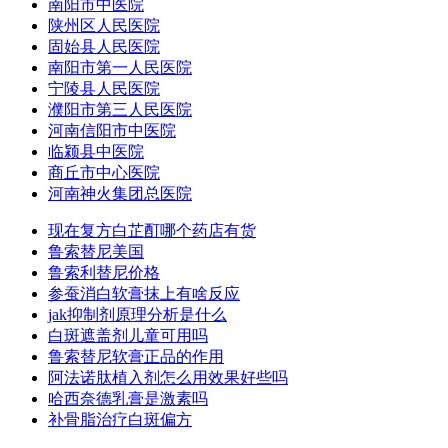
南阳市中医院
陕州区人民医院
固始县人民医院
南阳市第一人民医院
宁陵县人民医院
濮阳市第三人民医院
河南信阳市中医院
临颍县中医院
商丘市中心医院
河南神火集团总医院
现在复方白芷酊哪个药店有货
鲁索替尼美国
鲁索利替尼价格
参蚕消白软膏抹上有啥反应
jak抑制剂原理分析是什么
白斑遮盖剂儿童可用吗
鲁索替尼软膏正品的作用
阿法诺肽植入剂怎么用效果好些吗
哈西奈德乳膏是激素吗
补骨脂治疗白斑偏方