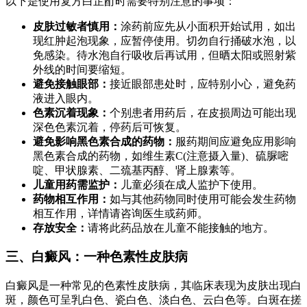
以下是使用复方白芷酊时需要特别注意的事项：
皮肤过敏者慎用：
涂药前应先从小面积开始试用，如出
现红肿起泡现象，应暂停使用。切勿自行捅破水泡，以
免感染。待水泡自行吸收后再试用，但晒太阳或照射紫
外线的时间要缩短。
避免接触眼部：
接近眼部患处时，应特别小心，避免药
液进入眼内。
色素沉着现象：
个别患者用药后，在皮损周边可能出现
深色色素沉着，停药后可恢复。
避免影响黑色素合成的药物：
服药期间应避免应用影响
黑色素合成的药物，如维生素C(注意摄入量)、硫脲嘧
啶、甲状腺素、二巯基丙醇、肾上腺素等。
儿童用药需监护：
儿童必须在成人监护下使用。
药物相互作用：
如与其他药物同时使用可能会发生药物
相互作用，详情请咨询医生或药师。
存放安全：
请将此药品放在儿童不能接触的地方。
三、白癜风：一种色素性皮肤病
白癜风是一种常见的色素性皮肤病，其临床表现为皮肤出现白
斑，颜色可呈乳白色、瓷白色、淡白色、云白色等。白斑在搓