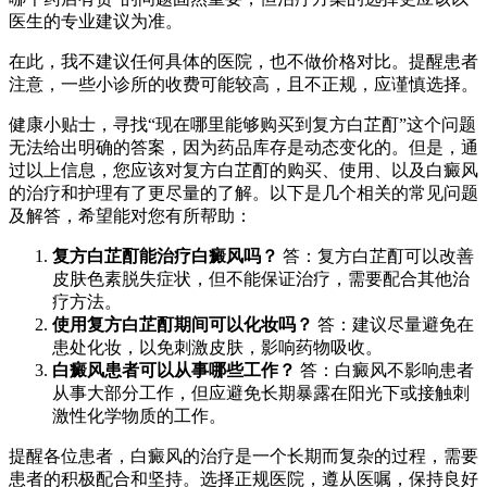
医生的专业建议为准。
在此，我不建议任何具体的医院，也不做价格对比。提醒患者
注意，一些小诊所的收费可能较高，且不正规，应谨慎选择。
健康小贴士，寻找“现在哪里能够购买到复方白芷酊”这个问题
无法给出明确的答案，因为药品库存是动态变化的。但是，通
过以上信息，您应该对复方白芷酊的购买、使用、以及白癜风
的治疗和护理有了更尽量的了解。以下是几个相关的常见问题
及解答，希望能对您有所帮助：
复方白芷酊能治疗白癜风吗？
答：复方白芷酊可以改善
皮肤色素脱失症状，但不能保证治疗，需要配合其他治
疗方法。
使用复方白芷酊期间可以化妆吗？
答：建议尽量避免在
患处化妆，以免刺激皮肤，影响药物吸收。
白癜风患者可以从事哪些工作？
答：白癜风不影响患者
从事大部分工作，但应避免长期暴露在阳光下或接触刺
激性化学物质的工作。
提醒各位患者，白癜风的治疗是一个长期而复杂的过程，需要
患者的积极配合和坚持。选择正规医院，遵从医嘱，保持良好