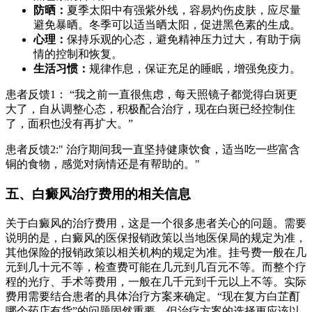
防晒：
夏季太阳中有强紫外线，容易灼伤皮肤，应尽量
避免暴晒。冬季可以适当晒太阳，促进黑色素的生成。
心理：
保持乐观的心态，避免精神压力过大，有助于病
情的控制和恢复。
生活习惯：
规律作息，保证充足的睡眠，增强免疫力。
患者反馈1： “我之前一直很焦虑，每天照镜子都觉得白斑更
大了，自从调整心态，积极配合治疗，现在白斑已经控制住
了，面积也没有再扩大。”
患者反馈2:" 治疗期间我一直坚持健康饮食，适当吃一些富含
铜的食物，感觉对病情还是有帮助的。"
五、白癜风治疗费用的相关信息
关于白癜风的治疗费用，这是一个很多患者关心的问题。需要
说明的是，白癜风的医保报销政策以当地医保局的规定为准，
其他保险的报销政策以相关机构的规定为准。挂号费一般在几
元到几十元不等，检查费可能在几元到几百元不等。而整个疗
程的光疗、手术等费用，一般在几千元到千元以上不等。实际
费用需要结合患者的具体治疗方案来确定。“现在复方白芷酊
哪个药店有货”的问题固然重要，但治疗方案的选择更应该以