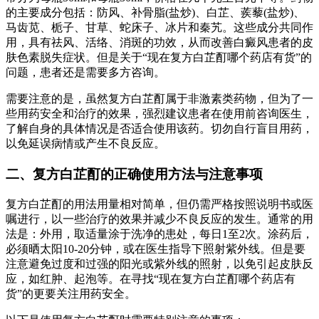
的主要成分包括：防风、补骨脂(盐炒)、白芷、蒺藜(盐炒)、
马齿苋、栀子、甘草、蛇床子、冰片和秦艽。这些成分共同作
用，具有祛风、活络、消斑的功效，从而改善白癜风患者的皮
肤色素脱失症状。但是关于“现在复方白芷酊哪个药店有货”的
问题，患者还是需要多方咨询。
需要注意的是，虽然复方白芷酊属于非激素类药物，但为了一
些用药安全和治疗的效果，强烈建议患者在使用前咨询医生，
了解自身的具体情况是否适合使用该药。切勿自行盲目用药，
以免延误病情或产生不良反应。
二、复方白芷酊的正确使用方法与注意事项
复方白芷酊的用法用量相对简单，但仍需严格按照说明书或医
嘱进行，以一些治疗的效果并减少不良反应的发生。通常的用
法是：外用，取适量涂于洗净的患处，每日1至2次。涂药后，
必须晒太阳10-20分钟，或在医生指导下照射紫外线。但是要
注意避免过度和过强的阳光或紫外线的照射，以免引起皮肤反
应，如红肿、起泡等。在寻找“现在复方白芷酊哪个药店有
货”的更要关注用药安全。