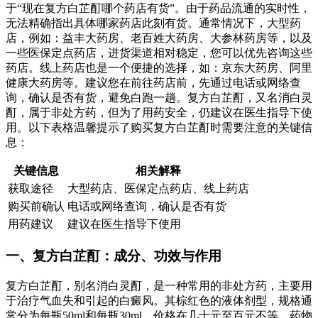
于“现在复方白芷酊哪个药店有货”。由于药品流通的实时性，
无法精确指出具体哪家药店此刻有货。通常情况下，大型药
店，例如：益丰大药房、老百姓大药房、大参林药房等，以及
一些医保定点药店，进货渠道相对稳定，您可以优先咨询这些
药店。线上药店也是一个便捷的选择，如：京东大药房、阿里
健康大药房等。建议您在前往药店前，先通过电话或网络查
询，确认是否有货，避免白跑一趟。复方白芷酊，又名消白灵
酊，属于非处方药，但为了用药安全，仍建议在医生指导下使
用。以下表格温馨提示了购买复方白芷酊时需要注意的关键信
息：
关键信息
相关解释
获取途径
大型药店、医保定点药店、线上药店
购买前确认
电话或网络查询，确认是否有货
用药建议
建议在医生指导下使用
一、复方白芷酊：成分、功效与作用
复方白芷酊，别名消白灵酊，是一种常用的非处方药，主要用
于治疗气血失和引起的白癜风。其棕红色的液体剂型，规格通
常分为每瓶50ml和每瓶30ml，价格在几十元至百元不等。药物