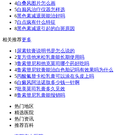
4
白叠风图片怎么画
5
白巅风治疗仪器怎样选
6
黑色素减退斑能治好吗
7
白点疯有什么特征
8
黑色素减退引起的白斑原因
相关推荐
更多
1
尿素软膏说明书是怎么说的
2
复方倍他米松乳膏能长期使用吗
3
鲁索替尼和他克莫司哪个药好吃吗
4
鲁索替尼软膏能治白色胎记吗有效果吗为什么
5
丙酸氟替卡松乳膏可以涂在头皮上吗
6
白癜风阿法诺肽多少钱一针啊
7
吡美莫司乳膏多久见效
8
鲁索替尼乳膏能报销吗
热门地区
精选医院
热门资讯
推荐百科