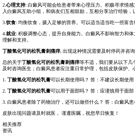
2.
心理支持
: 白癜风可能会给患者带来心理压力。积极寻求情
入白癜风互助小组，和病友们互相鼓励，互相分享治疗经验，
3.
饮食
: 均衡饮食，摄入足够的营养。可以适当适当吃一些富
4.
就业
: 积极调整心态，提升自身能力。白癜风不影响智力和
理解和支持。
丁酸氢化可的松乳膏刺痛痒
, 出现这种情况需要及时停药并咨
总的关于
丁酸氢化可的松乳膏刺痛痒
等不适，我们要从以下几
及时咨询医生；白癜风患者应注重日常护理，包括皮肤保护、
1.
丁酸氢化可的松乳膏
可以长期使用吗？ 答：不建议长期使
2.
丁酸氢化可的松乳膏
可以用于面部吗？ 答：应谨慎用于面
3. 白癜风患者除了药物治疗，还可以做些什么？ 答：白癜
皮肤出现问题请及时就医， 谨遵医嘱，祝您早日恢复！
相关推荐
资讯