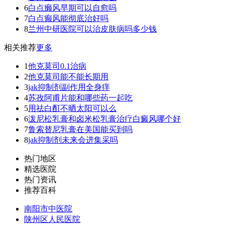
6
白点癞风早期可以自愈吗
7
白点癫风能彻底治好吗
8
兰州中研医院可以治皮肤病吗多少钱
相关推荐
更多
1
他克莫司0.1治病
2
他克莫司能不能长期用
3
jak抑制剂副作用全身痒
4
苏孜阿甫片能和哪些药一起吃
5
用祛白酊不晒太阳可以么
6
泼尼松乳膏和卤米松乳膏治疗白癜风哪个好
7
鲁索替尼乳膏在美国能买到吗
8
jak抑制剂未来会进集采吗
热门地区
精选医院
热门资讯
推荐百科
南阳市中医院
陕州区人民医院