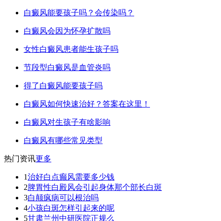
白癜风能要孩子吗？会传染吗？
白癜风会因为怀孕扩散吗
女性白癜风患者能生孩子吗
节段型白癜风是血管炎吗
得了白癜风能要孩子吗
白癜风如何快速治好？答案在这里！
白癜风对生孩子有啥影响
白癜风有哪些常见类型
热门资讯
更多
1
治好白点癫风需要多少钱
2
脾胃性白殿风会引起身体那个部长白斑
3
白颠疯病可以根治吗
4
小孩白斑怎样引起来的呢
5
甘肃兰州中研医院正规么