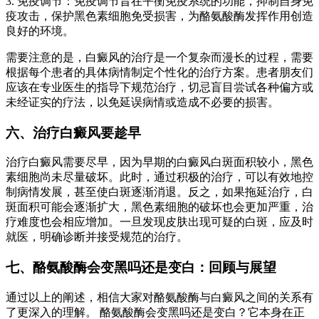
3. 免疫调节：免疫调节旨在平衡免疫系统的功能，抑制自身免
疫攻击，保护黑色素细胞免受损害，为酪氨酸酶发挥作用创造
良好的环境。
需要注意的是，白癜风的治疗是一个复杂而漫长的过程，需要
根据每个患者的具体病情制定个性化的治疗方案。患者朋友们
应该在专业医生的指导下规范治疗，切忌盲目尝试各种偏方或
未经证实的疗法，以免延误病情或造成不必要的损害。
六、治疗白癜风要趁早
治疗白癜风需要尽早，因为早期的白癜风白斑面积较小，黑色
素细胞尚未尽量破坏。此时，通过积极的治疗，可以有效地控
制病情发展，甚至使白斑逐渐消退。反之，如果拖延治疗，白
斑面积可能会逐渐扩大，黑色素细胞的破坏也会更加严重，治
疗难度也会相应增加。一旦发现皮肤出现可疑的白斑，应及时
就医，明确诊断并接受规范的治疗。
七、酪氨酸酶会变黑吗还是变白：回顾与展望
通过以上的阐述，相信大家对酪氨酸酶与白癜风之间的关系有
了更深入的理解。 酪氨酸酶会变黑吗还是变白？它本身在正