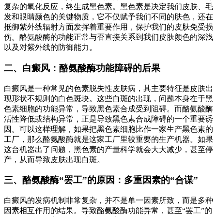
复杂的氧化反应，终生成黑色素。黑色素是决定我们皮肤、毛
发和眼睛颜色的关键物质，它不仅赋予我们不同的肤色，还在
抵御紫外线辐射方面发挥着重要作用，保护我们的皮肤免受损
伤。酪氨酸酶的功能正常与否直接关系到我们皮肤颜色的深浅
以及对紫外线的防御能力。
二、白癜风：酪氨酸酶功能障碍的后果
白癜风是一种常见的色素脱失性皮肤病，其主要特征是皮肤出
现形状不规则的白色斑块。这些白斑的出现，问题本身在于黑
色素细胞的功能异常，导致黑色素合成受到阻碍。而酪氨酸酶
活性降低或结构异常，正是导致黑色素合成障碍的一个重要诱
因。可以这样理解，如果把黑色素细胞比作一家生产黑色素的
工厂，那么酪氨酸酶就是这家工厂里较重要的生产机器。如果
这台机器出了问题，黑色素的产量科学就会大大减少，甚至停
产，从而导致皮肤出现白斑。
三、酪氨酸酶“罢工”的原因：多重因素的“合谋”
白癜风的发病机制非常复杂，并不是单一因素所致，而是多种
因素相互作用的结果。导致酪氨酸酶功能异常，甚至“罢工”的