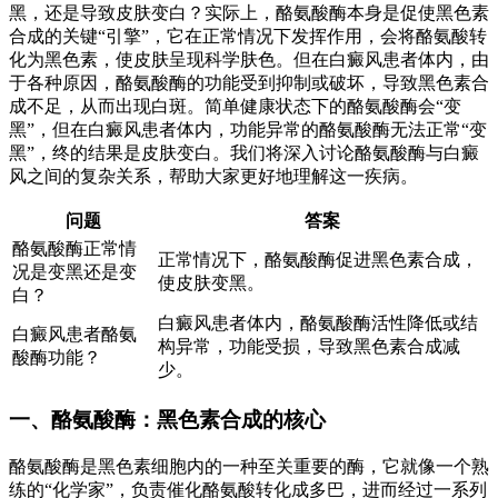
黑，还是导致皮肤变白？实际上，酪氨酸酶本身是促使黑色素
合成的关键“引擎”，它在正常情况下发挥作用，会将酪氨酸转
化为黑色素，使皮肤呈现科学肤色。但在白癜风患者体内，由
于各种原因，酪氨酸酶的功能受到抑制或破坏，导致黑色素合
成不足，从而出现白斑。简单健康状态下的酪氨酸酶会“变
黑”，但在白癜风患者体内，功能异常的酪氨酸酶无法正常“变
黑”，终的结果是皮肤变白。我们将深入讨论酪氨酸酶与白癜
风之间的复杂关系，帮助大家更好地理解这一疾病。
问题
答案
酪氨酸酶正常情
正常情况下，酪氨酸酶促进黑色素合成，
况是变黑还是变
使皮肤变黑。
白？
白癜风患者体内，酪氨酸酶活性降低或结
白癜风患者酪氨
构异常，功能受损，导致黑色素合成减
酸酶功能？
少。
一、酪氨酸酶：黑色素合成的核心
酪氨酸酶是黑色素细胞内的一种至关重要的酶，它就像一个熟
练的“化学家”，负责催化酪氨酸转化成多巴，进而经过一系列