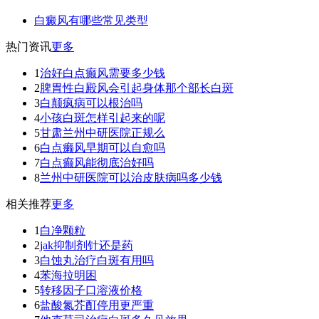
白癜风有哪些常见类型
热门资讯
更多
1
治好白点癫风需要多少钱
2
脾胃性白殿风会引起身体那个部长白斑
3
白颠疯病可以根治吗
4
小孩白斑怎样引起来的呢
5
甘肃兰州中研医院正规么
6
白点癞风早期可以自愈吗
7
白点癫风能彻底治好吗
8
兰州中研医院可以治皮肤病吗多少钱
相关推荐
更多
1
白净颗粒
2
jak抑制剂针还是药
3
白蚀丸治疗白斑有用吗
4
苯海拉明困
5
转移因子口溶液价格
6
盐酸氮芥酊停用更严重