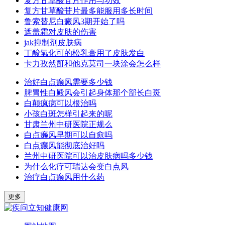
复方甘草酸苷片作用与功效
复方甘草酸苷片最多能服用多长时间
鲁索替尼白癜风3期开始了吗
遮盖霜对皮肤的伤害
jak抑制剂皮肤病
丁酸氢化可的松乳膏用了皮肤发白
卡力孜然酊和他克莫司一块涂会怎么样
治好白点癫风需要多少钱
脾胃性白殿风会引起身体那个部长白斑
白颠疯病可以根治吗
小孩白斑怎样引起来的呢
甘肃兰州中研医院正规么
白点癞风早期可以自愈吗
白点癫风能彻底治好吗
兰州中研医院可以治皮肤病吗多少钱
为什么化疗可瑞达会变白点风
治疗白点癫风用什么药
更多