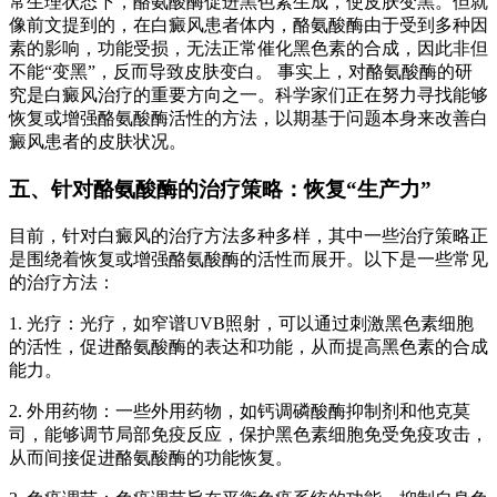
常生理状态下，酪氨酸酶促进黑色素生成，使皮肤变黑。但就
像前文提到的，在白癜风患者体内，酪氨酸酶由于受到多种因
素的影响，功能受损，无法正常催化黑色素的合成，因此非但
不能“变黑”，反而导致皮肤变白。 事实上，对酪氨酸酶的研
究是白癜风治疗的重要方向之一。科学家们正在努力寻找能够
恢复或增强酪氨酸酶活性的方法，以期基于问题本身来改善白
癜风患者的皮肤状况。
五、针对酪氨酸酶的治疗策略：恢复“生产力”
目前，针对白癜风的治疗方法多种多样，其中一些治疗策略正
是围绕着恢复或增强酪氨酸酶的活性而展开。以下是一些常见
的治疗方法：
1. 光疗：光疗，如窄谱UVB照射，可以通过刺激黑色素细胞
的活性，促进酪氨酸酶的表达和功能，从而提高黑色素的合成
能力。
2. 外用药物：一些外用药物，如钙调磷酸酶抑制剂和他克莫
司，能够调节局部免疫反应，保护黑色素细胞免受免疫攻击，
从而间接促进酪氨酸酶的功能恢复。