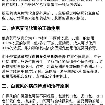
疫抑制剂，为白癜风的治疗提供了一种新的选择。
提及的他克莫司软膏是外用药，，主要通过抑制局部免疫反
应，减少对黑色素细胞的破坏，从而促进色素恢复。
二、他克莫司软膏的正确使用
他克莫司软膏分为0.03%和0.1%两种浓度。儿童一般使用
0.03%浓度的软膏，但2岁以下的儿童禁用。成人可以使用
0.1%的浓度。孕妇和哺乳期妇女应避免使用他克莫司软膏。
由于
他克莫司治疗白斑多久呈现效果果
存在个体差异， 在开
始使用前，务必咨询医生，了解自己的病情是否适合使用，并
严格按照医嘱使用。通常，建议短期使用或间歇性长期治疗，
避免连续使用超过1个月。涂抹后，避免接触水和阳光暴晒。
如果需要配合光疗，应间隔2个小时以上。
三、白癜风的病症特点和治疗原则
白癜风的白斑颜色可呈不同程度，包括乳白色、瓷白色、淡白
色和云白色。搓揉后，白斑可能会轻微发红。需要明确的是，