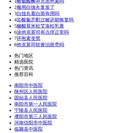
1
酪氨酸酶补充黑色素吗
2
服用白蚀丸复发了
3
白蚀丸看白斑有用吗
4
盐酸氮芥酊过敏还能恢复吗
5
糠酸莫米松艾洛松乳膏
6
涂他克莫司有点痒正常吗
7
环孢素变黑
8
他克莫司软膏治斑秃吗
热门地区
精选医院
热门资讯
推荐百科
南阳市中医院
陕州区人民医院
固始县人民医院
南阳市第一人民医院
宁陵县人民医院
濮阳市第三人民医院
河南信阳市中医院
临颍县中医院