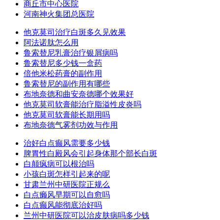
商丘市中心医院
河南神火集团总医院
他克莫司治疗白斑多久见效果
阿法诺肽怎么用
鲁索替尼乳膏治疗银屑病吗
鲁索替尼多少钱一盒药
倍他米松药膏的副作用
鲁索替尼的副作用有哪些
布地奈德和曲安奈德哪个效果好
他克莫司软膏能治疗脂溢性皮炎吗
他克莫司软膏能长期用吗
布地奈德气雾剂功效与作用
治好白点癫风需要多少钱
脾胃性白殿风会引起身体那个部长白斑
白颠疯病可以根治吗
小孩白斑怎样引起来的呢
甘肃兰州中研医院正规么
白点癞风早期可以自愈吗
白点癫风能彻底治好吗
兰州中研医院可以治皮肤病吗多少钱