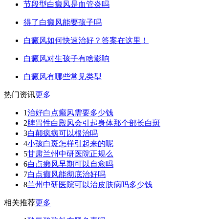
节段型白癜风是血管炎吗
得了白癜风能要孩子吗
白癜风如何快速治好？答案在这里！
白癜风对生孩子有啥影响
白癜风有哪些常见类型
热门资讯
更多
1
治好白点癫风需要多少钱
2
脾胃性白殿风会引起身体那个部长白斑
3
白颠疯病可以根治吗
4
小孩白斑怎样引起来的呢
5
甘肃兰州中研医院正规么
6
白点癞风早期可以自愈吗
7
白点癫风能彻底治好吗
8
兰州中研医院可以治皮肤病吗多少钱
相关推荐
更多