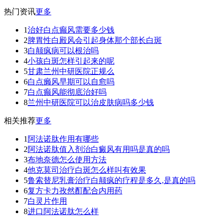
热门资讯
更多
1
治好白点癫风需要多少钱
2
脾胃性白殿风会引起身体那个部长白斑
3
白颠疯病可以根治吗
4
小孩白斑怎样引起来的呢
5
甘肃兰州中研医院正规么
6
白点癞风早期可以自愈吗
7
白点癫风能彻底治好吗
8
兰州中研医院可以治皮肤病吗多少钱
相关推荐
更多
1
阿法诺肽作用有哪些
2
阿法诺肽值入剂治白癜风有用吗是真的吗
3
布地奈德怎么使用方法
4
他克莫司治疗白斑怎么样叫有效果
5
鲁索替尼乳膏治疗白颠疯的疗程是多久,是真的吗
6
复方卡力孜然酊配合内用药
7
白灵片作用
8
进口阿法诺肽怎么样