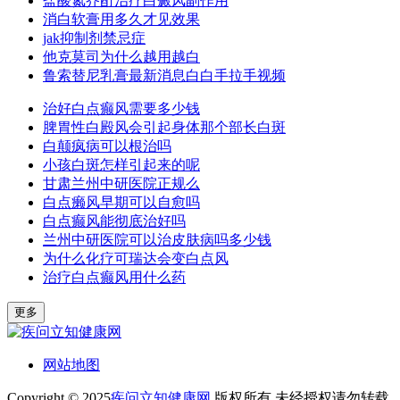
盐酸氮芥酊治疗白癜风副作用
消白软膏用多久才见效果
jak抑制剂禁忌症
他克莫司为什么越用越白
鲁索替尼乳膏最新消息白白手拉手视频
治好白点癫风需要多少钱
脾胃性白殿风会引起身体那个部长白斑
白颠疯病可以根治吗
小孩白斑怎样引起来的呢
甘肃兰州中研医院正规么
白点癞风早期可以自愈吗
白点癫风能彻底治好吗
兰州中研医院可以治皮肤病吗多少钱
为什么化疗可瑞达会变白点风
治疗白点癫风用什么药
更多
网站地图
Copyright © 2025
疾问立知健康网
版权所有 未经授权请勿转载