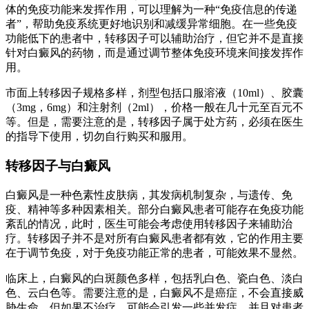
体的免疫功能来发挥作用，可以理解为一种“免疫信息的传递
者”，帮助免疫系统更好地识别和减缓异常细胞。在一些免疫
功能低下的患者中，转移因子可以辅助治疗，但它并不是直接
针对白癜风的药物，而是通过调节整体免疫环境来间接发挥作
用。
市面上转移因子规格多样，剂型包括口服溶液（10ml）、胶囊
（3mg，6mg）和注射剂（2ml），价格一般在几十元至百元不
等。但是，需要注意的是，转移因子属于处方药，必须在医生
的指导下使用，切勿自行购买和服用。
转移因子与白癜风
白癜风是一种色素性皮肤病，其发病机制复杂，与遗传、免
疫、精神等多种因素相关。部分白癜风患者可能存在免疫功能
紊乱的情况，此时，医生可能会考虑使用转移因子来辅助治
疗。转移因子并不是对所有白癜风患者都有效，它的作用主要
在于调节免疫，对于免疫功能正常的患者，可能效果不显然。
临床上，白癜风的白斑颜色多样，包括乳白色、瓷白色、淡白
色、云白色等。需要注意的是，白癜风不是癌症，不会直接威
胁生命，但如果不治疗，可能会引发一些并发症，并且对患者