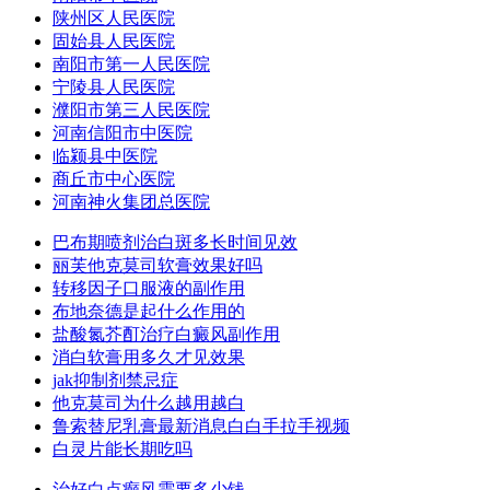
陕州区人民医院
固始县人民医院
南阳市第一人民医院
宁陵县人民医院
濮阳市第三人民医院
河南信阳市中医院
临颍县中医院
商丘市中心医院
河南神火集团总医院
巴布期喷剂治白斑多长时间见效
丽芙他克莫司软膏效果好吗
转移因子口服液的副作用
布地奈德是起什么作用的
盐酸氮芥酊治疗白癜风副作用
消白软膏用多久才见效果
jak抑制剂禁忌症
他克莫司为什么越用越白
鲁索替尼乳膏最新消息白白手拉手视频
白灵片能长期吃吗
治好白点癫风需要多少钱