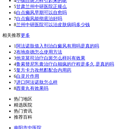
4
小孩白斑怎样引起来的呢
5
甘肃兰州中研医院正规么
6
白点癞风早期可以自愈吗
7
白点癫风能彻底治好吗
8
兰州中研医院可以治皮肤病吗多少钱
相关推荐
更多
1
阿法诺肽值入剂治白癜风有用吗是真的吗
2
布地奈德怎么使用方法
3
他克莫司治疗白斑怎么样叫有效果
4
鲁索替尼乳膏治疗白颠疯的疗程是多久,是真的吗
5
复方卡力孜然酊配合内用药
6
白灵片作用
7
进口阿法诺肽怎么样
8
西黄丸有效果吗
热门地区
精选医院
热门资讯
推荐百科
南阳市中医院