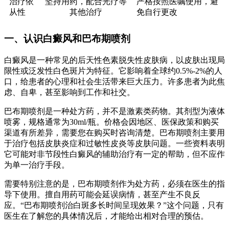
治疗依
坚持用药，配合光疗等
严格按照医嘱使用，避
从性
其他治疗
免自行更改
一、认识白癜风和巴布期喷剂
白癜风是一种常见的后天性色素脱失性皮肤病，以皮肤出现局
限性或泛发性白色斑片为特征。它影响着全球约0.5%-2%的人
口，给患者的心理和社会生活带来巨大压力。许多患者为此焦
虑、自卑，甚至影响到工作和社交。
巴布期喷剂是一种处方药，并不是激素类药物。其剂型为液体
喷雾，规格通常为30ml/瓶。价格会因地区、医保政策和购买
渠道有所差异，需要您在购买时咨询清楚。巴布期喷剂主要用
于治疗包括皮肤炎症和过敏性皮炎等皮肤问题。一些资料表明
它可能对非节段性白癜风的辅助治疗有一定的帮助，但不应作
为单一治疗手段。
需要特别注意的是，巴布期喷剂作为处方药，必须在医生的指
导下使用。擅自用药可能会延误病情，甚至产生不良反
应。“巴布期喷剂治白斑多长时间呈现效果？”这个问题，只有
医生在了解您的具体情况后，才能给出相对合理的预估。