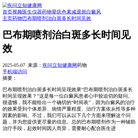
首页
视频
医生
仪器
药物
晕痣
色素减退斑
白癜风
主页
药物
巴布期喷剂治白斑多长时间见效
巴布期喷剂治白斑多长时间见
效
2025-05-07
来源：
疾问立知健康网
药物
手机端访问
摘要：
巴布期喷剂治白斑多长时间呈现效果“巴布期喷剂治白斑多长
时间呈现效果？”这是每一位白癜风患者心中较迫切的疑问。
很遗憾，我不能给出一个确切的“时间表”，因为白癜风的治疗
的效果受到个体差异、病情严重程度、治疗方案依从性等多种
因素的影响。不过，我们可以从以下几个方面来理解这个问
题，并为您提供更尽量的信息。总的巴布期喷剂作为一种辅助
治疗手段，起效时间因人而异，需要耐心配合医生进