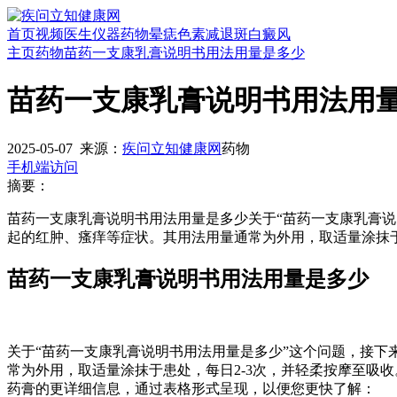
首页
视频
医生
仪器
药物
晕痣
色素减退斑
白癜风
主页
药物
苗药一支康乳膏说明书用法用量是多少
苗药一支康乳膏说明书用法用
2025-05-07
来源：
疾问立知健康网
药物
手机端访问
摘要：
苗药一支康乳膏说明书用法用量是多少关于“苗药一支康乳膏
起的红肿、瘙痒等症状。其用法用量通常为外用，取适量涂抹于
苗药一支康乳膏说明书用法用量是多少
关于“苗药一支康乳膏说明书用法用量是多少”这个问题，接
常为外用，取适量涂抹于患处，每日2-3次，并轻柔按摩至吸
药膏的更详细信息，通过表格形式呈现，以便您更快了解：