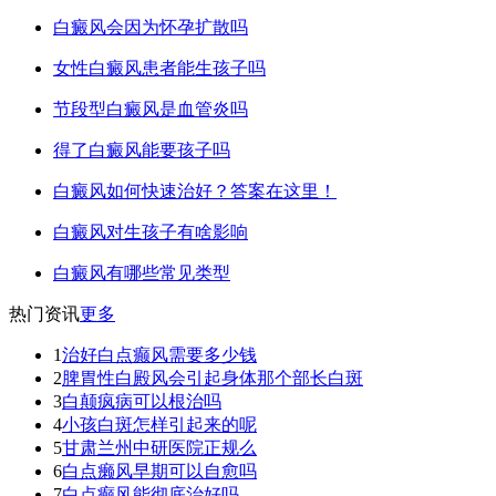
白癜风会因为怀孕扩散吗
女性白癜风患者能生孩子吗
节段型白癜风是血管炎吗
得了白癜风能要孩子吗
白癜风如何快速治好？答案在这里！
白癜风对生孩子有啥影响
白癜风有哪些常见类型
热门资讯
更多
1
治好白点癫风需要多少钱
2
脾胃性白殿风会引起身体那个部长白斑
3
白颠疯病可以根治吗
4
小孩白斑怎样引起来的呢
5
甘肃兰州中研医院正规么
6
白点癞风早期可以自愈吗
7
白点癫风能彻底治好吗