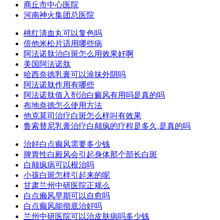
商丘市中心医院
河南神火集团总医院
桃红清血丸可以复色吗
倍他米松片适用哪些病
阿法诺肽治白斑怎么用效果好啊
美国阿法诺肽
哈西奈德乳膏可以涂抹外阴吗
阿法诺肽作用有哪些
阿法诺肽值入剂治白癜风有用吗是真的吗
布地奈德怎么使用方法
他克莫司治疗白斑怎么样叫有效果
鲁索替尼乳膏治疗白颠疯的疗程是多久,是真的吗
治好白点癫风需要多少钱
脾胃性白殿风会引起身体那个部长白斑
白颠疯病可以根治吗
小孩白斑怎样引起来的呢
甘肃兰州中研医院正规么
白点癞风早期可以自愈吗
白点癫风能彻底治好吗
兰州中研医院可以治皮肤病吗多少钱