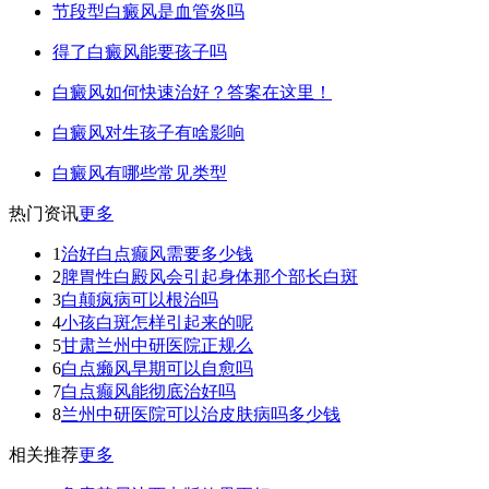
节段型白癜风是血管炎吗
得了白癜风能要孩子吗
白癜风如何快速治好？答案在这里！
白癜风对生孩子有啥影响
白癜风有哪些常见类型
热门资讯
更多
1
治好白点癫风需要多少钱
2
脾胃性白殿风会引起身体那个部长白斑
3
白颠疯病可以根治吗
4
小孩白斑怎样引起来的呢
5
甘肃兰州中研医院正规么
6
白点癞风早期可以自愈吗
7
白点癫风能彻底治好吗
8
兰州中研医院可以治皮肤病吗多少钱
相关推荐
更多