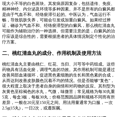
现大小不等的白色斑块。其发病原因复杂，包括遗传、免疫、
精神神经、内分泌及环境等多种因素。并不是所有的白癜风都
是由于气血不和、经络瘀滞引起的。中医认为，气血运行不
畅，导致肌肤失养，可能会引发或加重白癜风。如果经过辨
证，确诊为气血不和、经络瘀滞型的白癜风，那么桃红清血丸
可能作为辅助治疗的一种选择。但需要注意的是，白癜风的治
疗应该是综合性的，需要根据患者的具体情况制定个性化的治
疗方案。
二、桃红清血丸的成分、作用机制及使用方法
桃红清血丸主要由桃仁、红花、当归、川芎等中药组成。这些
药物具有活血化瘀，调理气血的功效。其作用机制可能是通过
改善局部血液循环，促进黑色素细胞的生长和黑色素的合成，
从而达到改善皮肤颜色沉着不均的情况。但是否能够“复色”，
很大程度上取决于患者自身的病情和对药物的反应。其剂型为
灰黄色至棕褐色的水丸，气微，味微苦；常见规格为每30丸重
5克，每盒3板，每板30丸；价格范围因品牌和规格不同而有所
差异，一般在20元至150元之间。用法用量通常为口服，一次
2.5g(15丸)，一日2次，或遵医嘱。