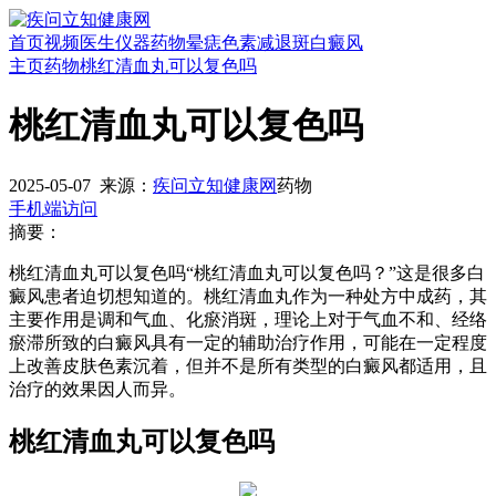
首页
视频
医生
仪器
药物
晕痣
色素减退斑
白癜风
主页
药物
桃红清血丸可以复色吗
桃红清血丸可以复色吗
2025-05-07
来源：
疾问立知健康网
药物
手机端访问
摘要：
桃红清血丸可以复色吗“桃红清血丸可以复色吗？”这是很多白
癜风患者迫切想知道的。桃红清血丸作为一种处方中成药，其
主要作用是调和气血、化瘀消斑，理论上对于气血不和、经络
瘀滞所致的白癜风具有一定的辅助治疗作用，可能在一定程度
上改善皮肤色素沉着，但并不是所有类型的白癜风都适用，且
治疗的效果因人而异。
桃红清血丸可以复色吗