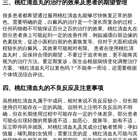
三、桃红清血丸的治疗的效果及患者的期望管理
很多患者都希望通过服用桃红清血丸能够尽快恢复正常的肤
色。需要明确的是，白癜风的治疗是一个漫长而复杂的过程，
任何药物都不可能保证百分之百的治疗的效果。桃红清血丸在
部分患者身上可能起到一定的改善作用，例如减缓白斑边缘的
色素脱失，促进小面积白斑的色素恢复等。但对于大面积或病
程较长的白癜风，其效果可能相对有限。 患者在使用桃红清
血丸时，应保持合理的期望，不要过于追求有效，更不能将其
视为的治疗方法。要定期复诊，医生会根据病情变化调整治疗
方案。“桃红清血丸可以复色吗？”不能单一而论，还需要根据
个体情况综合评估。
四、桃红清血丸的不良反应及注意事项
虽然桃红清血丸属于中成药，相对来说不良反应较小，但长期
使用仍可能存在一定的风险。说明书上注明不良反应尚不明
确，但在长期使用过程中可能存在一定的个体差异。部分患者
可能会出现轻微的胃肠道不适，如恶心、腹胀等。如有不适，
应立即停药并就医。对桃红清血丸及其成分过敏者禁用；孕妇
慎服；哺乳期妇女慎用；需要注意的是，桃红清血丸可能与其