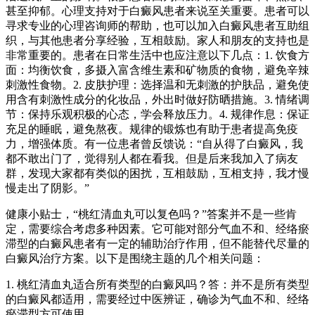
甚至抑郁。心理支持对于白癜风患者来说至关重要。患者可以
寻求专业的心理咨询师的帮助，也可以加入白癜风患者互助组
织，与其他患者分享经验，互相鼓励。家人和朋友的支持也是
非常重要的。患者在日常生活中也应注意以下几点：1. 饮食方
面：均衡饮食，多摄入富含维生素和矿物质的食物，避免辛辣
刺激性食物。2. 皮肤护理：选择温和无刺激的护肤品，避免使
用含有刺激性成分的化妆品，外出时做好防晒措施。3. 情绪调
节：保持乐观积极的心态，学会释放压力。4. 规律作息：保证
充足的睡眠，避免熬夜。规律的锻炼也有助于患者提高免疫
力，增强体质。有一位患者曾反馈说：“自从得了白癜风，我
都不敢出门了，觉得别人都在看我。但是后来我加入了病友
群，发现大家都有类似的困扰，互相鼓励，互相支持，我才慢
慢走出了阴影。”
健康小贴士，“桃红清血丸可以复色吗？”答案并不是一些肯
定，需要综合考虑多种因素。它可能对部分气血不和、经络瘀
滞型的白癜风患者有一定的辅助治疗作用，但不能替代尽量的
白癜风治疗方案。以下是围绕主题的几个相关问题：
1. 桃红清血丸适合所有类型的白癜风吗？答：并不是所有类型
的白癜风都适用，需要经过中医辨证，确诊为气血不和、经络
瘀滞型方可使用。