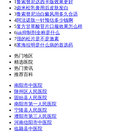
1
鲁索替尼达西卡版效果更好
2
卤米松乳膏用后皮肤发白
3
鲁索替尼治白癜风用多久合适
4
阿法诺肽一针预估多少钱啊
5
复方甘草酸苷片口服效果怎么样
6
jak抑制剂全称是什么
7
强的松片是不是激素
8
苯海拉明是什么病的首选药
热门地区
精选医院
热门资讯
推荐百科
南阳市中医院
陕州区人民医院
固始县人民医院
南阳市第一人民医院
宁陵县人民医院
濮阳市第三人民医院
河南信阳市中医院
临颍县中医院