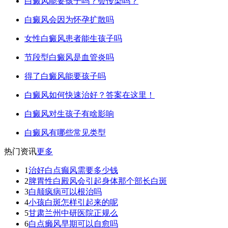
白癜风能要孩子吗？会传染吗？
白癜风会因为怀孕扩散吗
女性白癜风患者能生孩子吗
节段型白癜风是血管炎吗
得了白癜风能要孩子吗
白癜风如何快速治好？答案在这里！
白癜风对生孩子有啥影响
白癜风有哪些常见类型
热门资讯
更多
1
治好白点癫风需要多少钱
2
脾胃性白殿风会引起身体那个部长白斑
3
白颠疯病可以根治吗
4
小孩白斑怎样引起来的呢
5
甘肃兰州中研医院正规么
6
白点癞风早期可以自愈吗