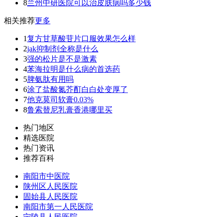
8
兰州中研医院可以治皮肤病吗多少钱
相关推荐
更多
1
复方甘草酸苷片口服效果怎么样
2
jak抑制剂全称是什么
3
强的松片是不是激素
4
苯海拉明是什么病的首选药
5
脾氨肽有用吗
6
涂了盐酸氮芥酊白白处变厚了
7
他克莫司软膏0.03%
8
鲁索替尼乳膏香港哪里买
热门地区
精选医院
热门资讯
推荐百科
南阳市中医院
陕州区人民医院
固始县人民医院
南阳市第一人民医院
宁陵县人民医院