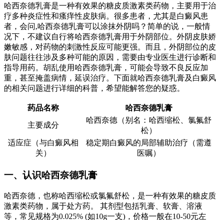
哈西奈德乳膏是一种有效果的糖皮质激素类药物，主要用于治
疗多种炎症性和瘙痒性皮肤病。很多患者，尤其是白癜风患
者，会问,哈西奈德乳膏可以涂抹外阴吗？简单的说，一般情
况下，不建议自行将哈西奈德乳膏用于外阴部位。外阴皮肤娇
嫩敏感，对药物的刺激性反应可能更强。而且，外阴部位的皮
肤问题往往涉及多种可能的原因，需要由专业医生进行诊断和
指导用药。胡乱使用哈西奈德乳膏，可能会导致不良反应加
重，甚至掩盖病情，延误治疗。下面就哈西奈德乳膏及白癜风
的相关问题进行详细的科普，希望能解答您的疑惑。
药品名称
哈西奈德乳膏
哈西奈德（别名：哈西缩松、氯氟舒
主要成分
松）
适应症（与白癜风相
稳定期白癜风的局部辅助治疗（需遵
关）
医嘱）
一、认识哈西奈德乳膏
哈西奈德，也称哈西缩松或氯氟舒松，是一种有效果的糖皮质
激素类药物，属于处方药。 其剂型包括乳膏、软膏、溶液
等，常见规格为0.025% (如10g一支)，价格一般在10-50元左