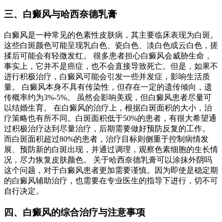
三、白癜风与哈西奈德乳膏
白癜风是一种常见的色素性皮肤病，其主要临床表现为白斑。
这些白斑颜色可能呈现乳白色、瓷白色、淡白色或云白色，搓
揉后可能会有轻微发红。 很多患者担心白癜风会威胁生命，
事实上，它并不是癌症，也不会直接导致死亡。但是，如果不
进行积极治疗，白癜风可能会引发一些并发症，影响生活质
量。 白癜风本身不具有传染性，但存在一定的遗传倾向，遗
传概率约为3%-5%。 虽然会影响美观，但白癜风患者尽量可
以结婚生育。 在白癜风的治疗上，根据白斑面积的大小，治
疗策略也有所不同。白斑面积低于50%的患者，有很大希望通
过积极治疗达到尽量治疗，后期需要做好预防反复的工作。
而白斑面积超过80%的患者，治疗目标则侧重于控制病情发
展、预防新的白斑出现，并通过调理，观察色素细胞的生长情
况，尽力恢复皮肤颜色。 关于哈西奈德乳膏可以涂抹外阴吗
这个问题，对于白癜风患者更加需要谨慎。因为即使是稳定期
的白癜风辅助治疗，也需要在专业医生的指导下进行，切不可
自行决定。
四、白癜风的综合治疗与注意事项