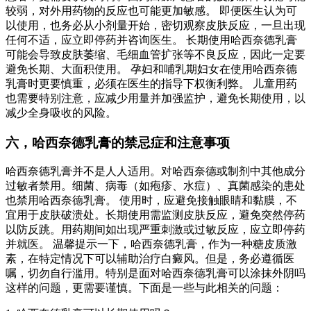
较弱，对外用药物的反应也可能更加敏感。 即便医生认为可
以使用，也务必从小剂量开始，密切观察皮肤反应，一旦出现
任何不适，应立即停药并咨询医生。 长期使用哈西奈德乳膏
可能会导致皮肤萎缩、毛细血管扩张等不良反应，因此一定要
避免长期、大面积使用。 孕妇和哺乳期妇女在使用哈西奈德
乳膏时更要慎重，必须在医生的指导下权衡利弊。 儿童用药
也需要特别注意，应减少用量并加强监护，避免长期使用，以
减少全身吸收的风险。
六，哈西奈德乳膏的禁忌症和注意事项
哈西奈德乳膏并不是人人适用。对哈西奈德或制剂中其他成分
过敏者禁用。细菌、病毒（如疱疹、水痘）、真菌感染的患处
也禁用哈西奈德乳膏。 使用时，应避免接触眼睛和黏膜，不
宜用于皮肤破溃处。长期使用需监测皮肤反应，避免突然停药
以防反跳。用药期间如出现严重刺激或过敏反应，应立即停药
并就医。 温馨提示一下，哈西奈德乳膏，作为一种糖皮质激
素，在特定情况下可以辅助治疗白癜风。但是，务必遵循医
嘱，切勿自行滥用。特别是面对哈西奈德乳膏可以涂抹外阴吗
这样的问题，更需要谨慎。下面是一些与此相关的问题：