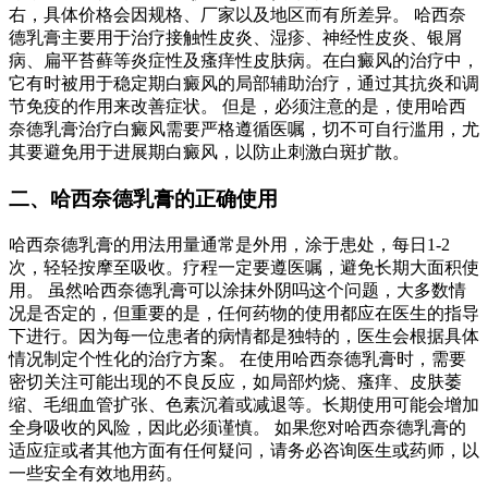
右，具体价格会因规格、厂家以及地区而有所差异。 哈西奈
德乳膏主要用于治疗接触性皮炎、湿疹、神经性皮炎、银屑
病、扁平苔藓等炎症性及瘙痒性皮肤病。在白癜风的治疗中，
它有时被用于稳定期白癜风的局部辅助治疗，通过其抗炎和调
节免疫的作用来改善症状。 但是，必须注意的是，使用哈西
奈德乳膏治疗白癜风需要严格遵循医嘱，切不可自行滥用，尤
其要避免用于进展期白癜风，以防止刺激白斑扩散。
二、哈西奈德乳膏的正确使用
哈西奈德乳膏的用法用量通常是外用，涂于患处，每日1-2
次，轻轻按摩至吸收。疗程一定要遵医嘱，避免长期大面积使
用。 虽然哈西奈德乳膏可以涂抹外阴吗这个问题，大多数情
况是否定的，但重要的是，任何药物的使用都应在医生的指导
下进行。因为每一位患者的病情都是独特的，医生会根据具体
情况制定个性化的治疗方案。 在使用哈西奈德乳膏时，需要
密切关注可能出现的不良反应，如局部灼烧、瘙痒、皮肤萎
缩、毛细血管扩张、色素沉着或减退等。长期使用可能会增加
全身吸收的风险，因此必须谨慎。 如果您对哈西奈德乳膏的
适应症或者其他方面有任何疑问，请务必咨询医生或药师，以
一些安全有效地用药。