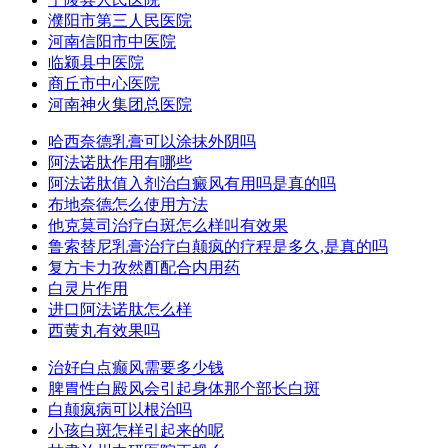
濮阳市第三人民医院
河南信阳市中医院
临颍县中医院
商丘市中心医院
河南神火集团总医院
哈西奈德乳膏可以涂抹外阴吗
阿法诺肽作用有哪些
阿法诺肽值入剂治白癜风有用吗是真的吗
布地奈德怎么使用方法
他克莫司治疗白斑怎么样叫有效果
鲁索替尼乳膏治疗白颠疯的疗程是多久,是真的吗
复方卡力孜然酊配合内用药
白灵片作用
进口阿法诺肽怎么样
西黄丸有效果吗
治好白点癫风需要多少钱
脾胃性白殿风会引起身体那个部长白斑
白颠疯病可以根治吗
小孩白斑怎样引起来的呢