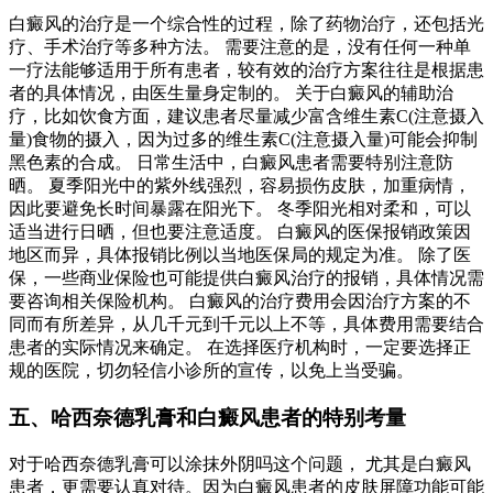
白癜风的治疗是一个综合性的过程，除了药物治疗，还包括光
疗、手术治疗等多种方法。 需要注意的是，没有任何一种单
一疗法能够适用于所有患者，较有效的治疗方案往往是根据患
者的具体情况，由医生量身定制的。 关于白癜风的辅助治
疗，比如饮食方面，建议患者尽量减少富含维生素C(注意摄入
量)食物的摄入，因为过多的维生素C(注意摄入量)可能会抑制
黑色素的合成。 日常生活中，白癜风患者需要特别注意防
晒。 夏季阳光中的紫外线强烈，容易损伤皮肤，加重病情，
因此要避免长时间暴露在阳光下。 冬季阳光相对柔和，可以
适当进行日晒，但也要注意适度。 白癜风的医保报销政策因
地区而异，具体报销比例以当地医保局的规定为准。 除了医
保，一些商业保险也可能提供白癜风治疗的报销，具体情况需
要咨询相关保险机构。 白癜风的治疗费用会因治疗方案的不
同而有所差异，从几千元到千元以上不等，具体费用需要结合
患者的实际情况来确定。 在选择医疗机构时，一定要选择正
规的医院，切勿轻信小诊所的宣传，以免上当受骗。
五、哈西奈德乳膏和白癜风患者的特别考量
对于哈西奈德乳膏可以涂抹外阴吗这个问题， 尤其是白癜风
患者，更需要认真对待。因为白癜风患者的皮肤屏障功能可能