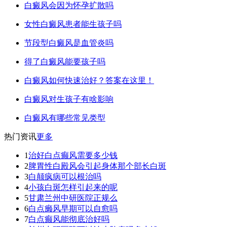
白癜风会因为怀孕扩散吗
女性白癜风患者能生孩子吗
节段型白癜风是血管炎吗
得了白癜风能要孩子吗
白癜风如何快速治好？答案在这里！
白癜风对生孩子有啥影响
白癜风有哪些常见类型
热门资讯
更多
1
治好白点癫风需要多少钱
2
脾胃性白殿风会引起身体那个部长白斑
3
白颠疯病可以根治吗
4
小孩白斑怎样引起来的呢
5
甘肃兰州中研医院正规么
6
白点癞风早期可以自愈吗
7
白点癫风能彻底治好吗