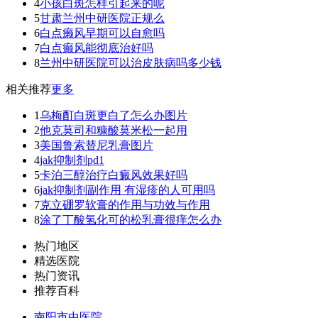
4
小孩白斑怎样引起来的呢
5
甘肃兰州中研医院正规么
6
白点癞风早期可以自愈吗
7
白点癫风能彻底治好吗
8
兰州中研医院可以治皮肤病吗多少钱
相关推荐
更多
1
乌梅酊白斑更白了怎么办图片
2
他克莫司和糠酸莫米松一起用
3
美国鲁索替尼乳膏图片
4
jak抑制剂pd1
5
卡泊三醇治疗白癜风效果好吗
6
jak抑制剂副作用 有湿疹的人可用吗
7
克立硼罗软膏的作用与功效与作用
8
涂了丁酸氢化可的松乳膏很痒怎么办
热门地区
精选医院
热门资讯
推荐百科
南阳市中医院