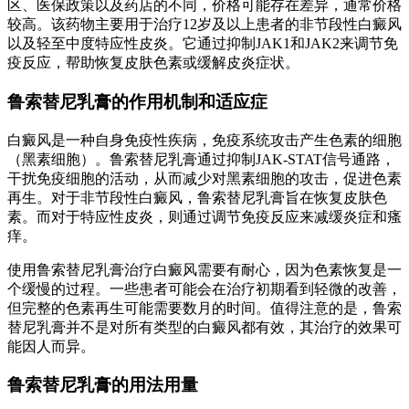
区、医保政策以及药店的不同，价格可能存在差异，通常价格
较高。该药物主要用于治疗12岁及以上患者的非节段性白癜风
以及轻至中度特应性皮炎。它通过抑制JAK1和JAK2来调节免
疫反应，帮助恢复皮肤色素或缓解皮炎症状。
鲁索替尼乳膏的作用机制和适应症
白癜风是一种自身免疫性疾病，免疫系统攻击产生色素的细胞
（黑素细胞）。鲁索替尼乳膏通过抑制JAK-STAT信号通路，
干扰免疫细胞的活动，从而减少对黑素细胞的攻击，促进色素
再生。对于非节段性白癜风，鲁索替尼乳膏旨在恢复皮肤色
素。而对于特应性皮炎，则通过调节免疫反应来减缓炎症和瘙
痒。
使用鲁索替尼乳膏治疗白癜风需要有耐心，因为色素恢复是一
个缓慢的过程。一些患者可能会在治疗初期看到轻微的改善，
但完整的色素再生可能需要数月的时间。值得注意的是，鲁索
替尼乳膏并不是对所有类型的白癜风都有效，其治疗的效果可
能因人而异。
鲁索替尼乳膏的用法用量