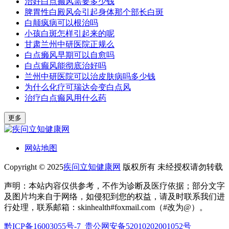
治好白点癫风需要多少钱
脾胃性白殿风会引起身体那个部长白斑
白颠疯病可以根治吗
小孩白斑怎样引起来的呢
甘肃兰州中研医院正规么
白点癞风早期可以自愈吗
白点癫风能彻底治好吗
兰州中研医院可以治皮肤病吗多少钱
为什么化疗可瑞达会变白点风
治疗白点癫风用什么药
更多
网站地图
Copyright © 2025
疾问立知健康网
版权所有 未经授权请勿转载
声明：本站内容仅供参考，不作为诊断及医疗依据；部分文字
及图片均来自于网络，如侵犯到您的权益，请及时联系我们进
行处理，联系邮箱：skinhealth#foxmail.com（#改为@）。
黔ICP备16003055号-7
贵公网安备52010202001052号