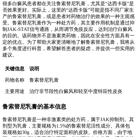
很多白癜风患者都在关注鲁索替尼乳膏，尤其是“达西卡版”是
否效果更好。实际上，这里的“达西卡版”可能是指不同厂家生
产的鲁索替尼乳膏，或是患者对药物治疗的效果的一种主观感
受。鲁索替尼乳膏作为一种处方药，其主要作用机制是通过抑
制JAK-STAT信号通路，从而调节免疫反应，达到治疗白癜风
的目的。该药物并不是激素类药物，因此在安全性方面具有一
定的优点。为了帮助大家更清晰地了解鲁索替尼乳膏，我将从
多个角度进行科普，希望解答患者的疑虑，并提供一些实用的
建议。
关键信息
说明
药物名称
鲁索替尼乳膏
主要用途
治疗非节段性白癜风和轻至中度特应性皮炎
鲁索替尼乳膏的基本信息
鲁索替尼乳膏是一种非激素类的处方药，属于JAK抑制剂。其
剂型为乳膏，主要规格为1.5%的鲁索替尼活性成分。具体包
装规格如30g，适合治疗特定面积的皮肤。价格方面，由于地