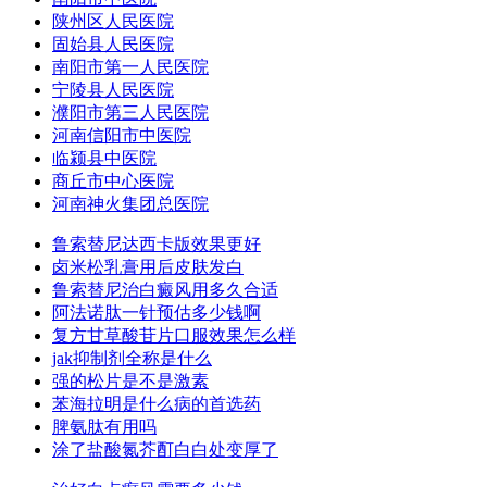
陕州区人民医院
固始县人民医院
南阳市第一人民医院
宁陵县人民医院
濮阳市第三人民医院
河南信阳市中医院
临颍县中医院
商丘市中心医院
河南神火集团总医院
鲁索替尼达西卡版效果更好
卤米松乳膏用后皮肤发白
鲁索替尼治白癜风用多久合适
阿法诺肽一针预估多少钱啊
复方甘草酸苷片口服效果怎么样
jak抑制剂全称是什么
强的松片是不是激素
苯海拉明是什么病的首选药
脾氨肽有用吗
涂了盐酸氮芥酊白白处变厚了