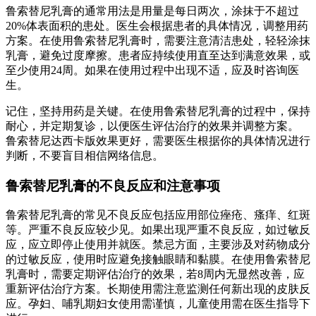
鲁索替尼乳膏的通常用法是用量是每日两次，涂抹于不超过
20%体表面积的患处。医生会根据患者的具体情况，调整用药
方案。在使用鲁索替尼乳膏时，需要注意清洁患处，轻轻涂抹
乳膏，避免过度摩擦。患者应持续使用直至达到满意效果，或
至少使用24周。如果在使用过程中出现不适，应及时咨询医
生。
记住，坚持用药是关键。在使用鲁索替尼乳膏的过程中，保持
耐心，并定期复诊，以便医生评估治疗的效果并调整方案。
鲁索替尼达西卡版效果更好，需要医生根据你的具体情况进行
判断，不要盲目相信网络信息。
鲁索替尼乳膏的不良反应和注意事项
鲁索替尼乳膏的常见不良反应包括应用部位痤疮、瘙痒、红斑
等。严重不良反应较少见。如果出现严重不良反应，如过敏反
应，应立即停止使用并就医。禁忌方面，主要涉及对药物成分
的过敏反应，使用时应避免接触眼睛和黏膜。在使用鲁索替尼
乳膏时，需要定期评估治疗的效果，若8周内无显然改善，应
重新评估治疗方案。长期使用需注意监测任何新出现的皮肤反
应。孕妇、哺乳期妇女使用需谨慎，儿童使用需在医生指导下