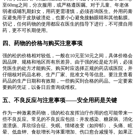
至60mg之间，分次服用，或严格遵医嘱。对于儿童、年老体
弱者或哺乳期妇女，用药更需谨慎，必须咨询医生。外用药膏
应避免用于皮肤破溃处，也要小心避免接触眼睛和其他黏膜。
切记，任何药物的使用都应在医生的指导下进行，不可擅自用
药，更不可长期使用。
四、药物的价格与购买注意事项
强的松的价格相对较低，一般在10元至50元之间，具体价格会
因品牌、规格和地区而有所差异。由于强的松是处方药，必须
凭医生的处方才能购买。购买时应选择正规的药店或医院，并
仔细核对药品名称、生产厂家、批准文号等信息。要注意查看
药品的生产日期和有效期，一些购买到合格的药品。一定要索
要购药凭证，以备日后查询或维权。
五、不良反应与注意事项——安全用药是关键
作为一种激素类药物，强的松在发挥治疗作用的也可能带来一
些不良反应。常见的不良反应包括：并发感染、糖尿病、消化
道溃疡、库欣综合征、失眠、情绪改变（如抑郁）、头痛、眩
晕、低血钾、食欲增长与体重增加、伤口愈合减慢等。如果正