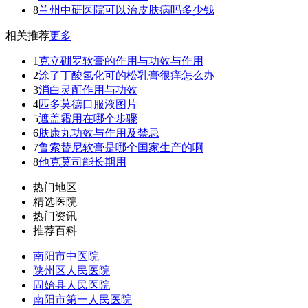
8
兰州中研医院可以治皮肤病吗多少钱
相关推荐
更多
1
克立硼罗软膏的作用与功效与作用
2
涂了丁酸氢化可的松乳膏很痒怎么办
3
消白灵酊作用与功效
4
匹多莫德口服液图片
5
遮盖霜用在哪个步骤
6
肤康丸功效与作用及禁忌
7
鲁索替尼软膏是哪个国家生产的啊
8
他克莫司能长期用
热门地区
精选医院
热门资讯
推荐百科
南阳市中医院
陕州区人民医院
固始县人民医院
南阳市第一人民医院