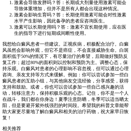
激素会导致发胖吗？答：长期或大剂量使用激素可能会
导致体重增加，但并不是所有人都会出现这种情况。
激素会影响生育吗？答：长期使用激素可能会对性激素
水平产生影响，因此备孕的患者应咨询医生。
激素可以长期使用吗？答：激素不宜长期使用，应在医
生的指导下进行短期或间断性使用。
我想给白癜风患者一些建议。正视疾病，积极配合治疗。白癜
风虽然会影响外观，但它不是癌症，不会直接威胁生命。白斑
面积低于50%的情况下，有尽量治疗的希望，后期做好预防反
复工作；超过80%的面积则以控制和预防为主。调整心态，保
持乐观。白癜风对患者的心理影响不容忽视，但可以通过心理
咨询、亲友支持等方式来缓解。例如：你可以尝试参加一些白
癜风患者的互助小组，与其他病友交流经验，分享感受，获得
支持和鼓励。或者，你也可以尝试参加一些自己感兴趣的活
动，转移注意力，保持积极乐观的心态。记住，你不是一个人
在战斗，我们都在你身边！夏季注意防晒，冬季可以适当晒太
阳，但是要避开紫外线强烈的时间段。希望我的科普文章能帮
助大家更尽量地了解白癜风和相关的治疗药物，祝大家早日恢
复！
相关推荐