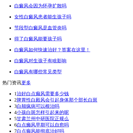
白癜风会因为怀孕扩散吗
女性白癜风患者能生孩子吗
节段型白癜风是血管炎吗
得了白癜风能要孩子吗
白癜风如何快速治好？答案在这里！
白癜风对生孩子有啥影响
白癜风有哪些常见类型
热门资讯
更多
1
治好白点癫风需要多少钱
2
脾胃性白殿风会引起身体那个部长白斑
3
白颠疯病可以根治吗
4
小孩白斑怎样引起来的呢
5
甘肃兰州中研医院正规么
6
白点癞风早期可以自愈吗
7
白点癫风能彻底治好吗