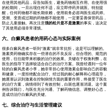
在使用其他药品，应告知医生，避免药物相互作用。在使用强
的松期间，一旦出现任何不适，应立即停药并就医。特别提
醒，任何药物都不能长期依赖，使用前务必咨询医生或药师。
受潮、变质或过期的药物都不能使用，一定要妥善保管药品，
防止儿童接触。再次注意
强的松片是不是激素
的事实，这决定
了其使用必须非常谨慎。
六、白癜风患者的用药心态与实际案例
很多白癜风患者一听到“激素”就非常抗拒，这是可以理解的。
激素类药物确实存在一些潜在的不良反应，但合理的、规范的
使用，往往能带来积极的治疗的效果。关键在于权衡利弊，在
医生的指导下选择较适合自己的治疗方案。我曾经遇到一位年
轻的白癜风患者小李，她非常担心使用激素会影响自己的容貌
和健康，一度拒绝配合治疗。经过我的耐心解释和心理疏导，
她逐渐认识到激素在控制病情方面的重要作用，终接受了医生
的治疗方案，病情得到了有效控制，白斑也逐渐消退。这个案
例告诉我们，与医生充分沟通、了解药物信息、调整好心态，
是成功治疗白癜风的关键。
七、综合治疗与生活管理建议