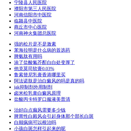
宁陵县人民医院
濮阳市第三人民医院
河南信阳市中医院
临颍县中医院
商丘市中心医院
河南神火集团总医院
强的松片是不是激素
苯海拉明是什么病的首选药
脾氨肽有用吗
涂了盐酸氮芥酊白白处变厚了
他克莫司软膏0.03%
鲁索替尼乳膏香港哪里买
阿法诺肽是治白癜风的吗是真的吗
jak抑制剂外用制剂
卤米松乳膏白癜风原理
盐酸丙卡特罗口服液美普清
治好白点癫风需要多少钱
脾胃性白殿风会引起身体那个部长白斑
白颠疯病可以根治吗
小孩白斑怎样引起来的呢