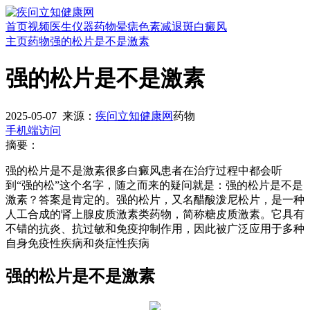
首页
视频
医生
仪器
药物
晕痣
色素减退斑
白癜风
主页
药物
强的松片是不是激素
强的松片是不是激素
2025-05-07
来源：
疾问立知健康网
药物
手机端访问
摘要：
强的松片是不是激素很多白癜风患者在治疗过程中都会听
到“强的松”这个名字，随之而来的疑问就是：强的松片是不是
激素？答案是肯定的。强的松片，又名醋酸泼尼松片，是一种
人工合成的肾上腺皮质激素类药物，简称糖皮质激素。它具有
不错的抗炎、抗过敏和免疫抑制作用，因此被广泛应用于多种
自身免疫性疾病和炎症性疾病
强的松片是不是激素