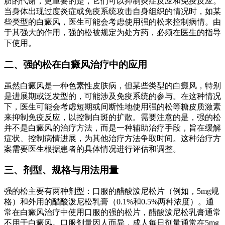
肪的代谢，更重要的是，它们可以抑制炎症反应和免疫反应。
当身体出现过度炎症或免疫系统攻击自身组织的情况时，如某
些类型的白癜风，医生可能会考虑使用强的松来控制病情。由
于其强大的作用，强的松被规定为处方药，必须在医生的指导
下使用。
二、强的松在白癜风治疗中的应用
虽然白癜风是一种色素性皮肤病，但某些类型的白癜风，特别
是进展期或泛发型的，可能涉及免疫系统的参与。在这种情况
下，医生可能会考虑短期或间断性地使用强的松等糖皮质激素
来抑制免疫反应，以控制白斑的扩散。需要注意的是，强的松
并不是白癜风的治疗方法，而是一种辅助治疗手段，旨在缓解
症状、控制病情进展，为其他治疗方法争取时间。这种治疗方
案需要医生根据患者的具体情况进行评估和调整。
三、剂型、规格与用法用量
强的松主要有两种剂型：口服的醋酸泼尼松片（例如，5mg规
格）和外用的醋酸泼尼松乳膏（0.1%和0.5%两种浓度）。通
常在白癜风治疗中使用口服的强的松片，醋酸泼尼松乳膏通常
不用于白癜风。口服剂量因人而异，成人每日剂量通常在5mg