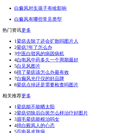
白癜风对生孩子有啥影响
白癜风有哪些常见类型
热门资讯
更多
1
晕痣去除了还会扩散吗图片人
2
晕痣7年了怎么办
3
中医白驳风的病因病机
4
白电风中药多久一个周期最好
5
白见风图片
6
得了晕痣该怎么办最有效
7
白癫风光疗仪的好品牌
8
晕痣点掉还是需要检查吗图片
相关推荐
更多
1
晕痣能不能晒太阳
2
晕痣切除后白斑怎么样治疗好图片
3
眉毛晕痣能根治吗女
4
得白殿风人的心态
5
百电风皮肤病