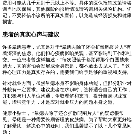
费用可能从几千元到千元以上不等。具体的医保报销政策请咨
询当地医保局，其他保险的报销情况请咨询相关保险机构。切
记，不要轻信小诊所的不真实宣传，以免造成经济损失和健康
损害。
患者的真实心声与建议
许多晕痣患者，尤其是对于“晕痣去除了还会扩散吗图片人”有
着深深的焦虑。他们担心疾病影响美观，甚至影响到工作和社
交。一位患者曾这样描述：“每次照镜子都觉得那个白圈越来
越大，真的害怕会发展成全身都是，都不敢出去见人了。” 这
种心理压力是真实存在的，需要我们给予足够的重视和支持。
针对就业方面，虽然晕痣本身不影响身体功能，但部分职业对
外貌有一定要求。建议患者在求职时，选择适合自己的工作，
并积极与用人单位沟通，争取理解和支持。提升自身职业技
能，增强竞争力，才是应对就业压力的问题本身之道。
健康小贴士， “晕痣去除了还会扩散吗图片人” 的疑虑很常
见。晕痣是一种需要长期管理的皮肤病。为了帮助大家更好地
了解晕痣，解决心中的疑问，我们温馨提示了以下几个常见问
题：