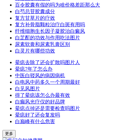
百令胶囊有假的吗为啥价格差距那么大
白芍总苷胶囊成分
复方甘草片的疗效
复方补骨脂颗粒治疗白斑有用吗
纤维细胞生长因子凝胶治白癜风
白芷酊的功效与作用吃法图片
尿素软膏和尿素乳膏区别
白灵片有哪些功效
晕痣去除了还会扩散吗图片人
晕痣7年了怎么办
中医白驳风的病因病机
白电风中药多久一个周期最好
白见风图片
得了晕痣该怎么办最有效
白癫风光疗仪的好品牌
晕痣点掉还是需要检查吗图片
晕痣好了还会复发吗
白巅峰有什么危害
更多