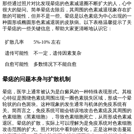
那些通过照片对比发现晕痣的色素减退圈不断扩大的人，心中
很大的疑问。简单晕痣去除后，其周围的色素减退现象存在扩
散的可能性，但并不是一些。晕痣是以色素痣为中心出现的一
种圆形或椭圆形色素减退斑的皮肤病。以下表格温馨提示了关
于晕痣的一些关键信息，帮助大家更清晰地认识它：
扩散几率
5%-10% 左右
遗传可能性
不一定，遗传因素复杂
自愈可能性
多数情况下不能自愈
晕痣的问题本身与扩散机制
晕痣，医学上通常被认为是白癜风的一种特殊表现形式。其核
心特征是围绕色素痣周围出现一圈色素脱失区域，形成一个晕
轮状的白色斑块。这种现象的发生通常与机体的免疫系统有
关。简而言之，免疫系统可能会错误地攻击色素痣及其周围的
色素细胞（黑素细胞），导致色素细胞死亡，从而形成色素减
退区。晕痣的扩散，实际上可以理解为是免疫系统对色素细胞
攻击范围的扩大。照片对比中看到的变化，正是这种攻击蔓延