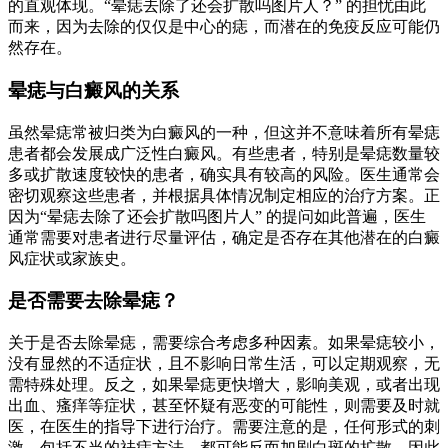
的直观体现。“晕痣去除了还会扩散吗图片人？” 的担忧由此
而来，因为去除的仅仅是中心的痣，而潜在的免疫反应可能仍
然存在。
晕痣与白癜风的关系
虽然晕痣常被归类为白癜风的一种，但这并不意味着所有晕痣
患者都会发展成广泛性白癜风。有些患者，特别是晕痣数量较
多或扩散速度较快的患者，确实具有较高的风险。医生通常会
密切观察这些患者，并根据具体情况制定相应的治疗方案。正
因为“晕痣去除了还会扩散吗图片人” 的提问如此普遍，医生
通常需要对患者进行尽量评估，确定是否存在其他潜在的白癜
风症状或家族史。
是否需要去除晕痣？
关于是否去除晕痣，需要综合考虑多种因素。如果晕痣较小，
没有显然的不适症状，且不影响日常生活，可以定期观察，无
需特殊处理。反之，如果晕痣更快增大，影响美观，或者出现
出血、瘙痒等症状，甚至怀疑有恶变的可能性，则需要及时就
医，在医生的指导下进行治疗。需要注意的是，任何形式的刺
激，包括不当的祛痣方法，都可能反而加剧白斑的扩散，因此