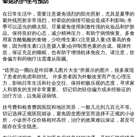
晕痣的护理与预防
在日常生活中，需要注意避免强烈的阳光照射，尤其是夏季的
紫外线照射非常强烈，对晕痣的病情可能会造成不利影响; 冬
季可以适当的晒太阳。尽量避免使用刺激性强的化妆品和护肤
品。保持良好的心态，减少精神压力，有助于病情恢复。多食
用富含酪氨酸的食物，少吃维生素C(注意摄入量)含量高的食
物，因为维生素C(注意摄入量)会抑制黑色素的合成。规律作
息，保证充足的睡眠，也有助于增强机体免疫力。请注意，饮
食偏方和药物疗法需遵从医嘱。
“痣旁边一圈白是咋回事儿图片大全”所展示的图片，很多展现
了患者的焦虑和担忧。 许多患者因为外貌改变而产生心理压
力，影响日常生活和社会交往。保持积极乐观的态度，寻求家
人和朋友的支持非常重要。 切记切勿轻信偏方或未经验证的
治疗方法，以免延误病情。
挂号费和检查费因医院和地区而异，一般几元到几百元不等。
切记选择正规医院就诊，避免因贪图便宜而选择不正规的小诊
所，小诊所不仅价格相对高些，治疗的效果难以保证，甚至可
能存在安全隐患。