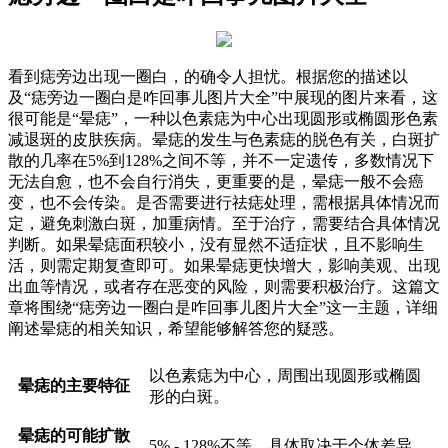
看到痣旁边出现一圈白，的确令人担忧。根据您的描述以
及“痣旁边一圈白是咋回事儿图片大全”中展现的图片来看，这
很可能是“晕痣”，一种以色素痣为中心出现圆形或椭圆形色素
减退斑的皮肤疾病。晕痣的发生与色素痣的脱色有关，白斑扩
散的几率在5%到128%之间不等，并不一定遗传，多数情况下
无法自愈，也不会自行消失，更重要的是，晕痣一般不会癌
变，也不会传染。是否需要进行祛痣处理，需根据具体情况而
定，避免刺激白斑，加重病情。至于治疗，需要结合具体情况
判断。如果晕痣面积较小，没有显然不适症状，且不影响生
活，则需定期复查即可。如果晕痣更快增大，影响美观、出现
出血等情况，或者存在恶变的风险，则需要积极治疗。这篇文
章将围绕“痣旁边一圈白是咋回事儿图片大全”这一主题，详细
阐述晕痣的相关知识，希望能够解答您的疑惑。
以色素痣为中心，周围出现圆形或椭圆
晕痣的主要特征
形的白斑。
晕痣的可能扩散
5% - 128%不等，具体取决于个体差异。