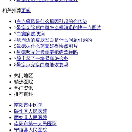
相关推荐
更多
1
白点癫风是什么原因引起的会传染
2
晕痣切除后白斑怎么样消退的快一点图片
3
白癫痫皮肤病
4
痣周边的皮肤发白是什么问题引起的
5
晕痣抹什么药膏好得快点图片
6
晕痣照光时候需要把痣盖住吗
7
脸上起了一块晕痣怎么办
8
晕痣点完痣白斑能恢复吗
热门地区
精选医院
热门资讯
推荐百科
南阳市中医院
陕州区人民医院
固始县人民医院
南阳市第一人民医院
宁陵县人民医院