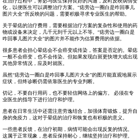
在治疗过程中，务必与医生保持良好的沟通，及时反映病情变
化，以便医生可以调整治疗方案。“痣旁边一圈白是咋回事儿
图片大全”所反映的问题，需要积极寻求专业医生的帮助。
关于晕痣的治疗费用，需要根据治疗方案的复杂性和使用的药
物或设备来决定，几千元到千元以上不等。“痣旁边一圈白是
咋回事儿图片大全”的图片并不能作为估算费用的依据。
很多患者会担心晕痣会不会癌变或传染，答案是否定的。晕痣
一般不会癌变，也不会传染。但如果发现白斑更快增大或出现
其他异常情况，应及时就医。
虽然“痣旁边一圈白是咋回事儿图片大全”的图片能直观地展示
症状，但终诊断仍需依靠医生的专业判断。
切记，不要自行用药，也不要轻信网络上的偏方。 必须在专
业医生的指导下进行治疗和护理。
患者在日常生活中还需注意劳逸结合，加强体育锻炼，提升自
身的免疫力，这对于晕痣的治疗和恢复也有积极的意义。
一些患者反馈，在治疗初期，病情可能会出现反复的情况。
这属于正常现象，患者应保持耐心，继续坚持治疗和护理。