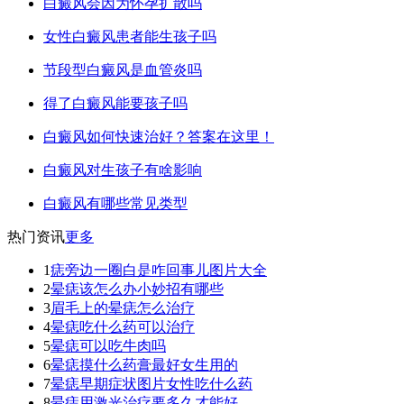
白癜风会因为怀孕扩散吗
女性白癜风患者能生孩子吗
节段型白癜风是血管炎吗
得了白癜风能要孩子吗
白癜风如何快速治好？答案在这里！
白癜风对生孩子有啥影响
白癜风有哪些常见类型
热门资讯
更多
1
痣旁边一圈白是咋回事儿图片大全
2
晕痣该怎么办小妙招有哪些
3
眉毛上的晕痣怎么治疗
4
晕痣吃什么药可以治疗
5
晕痣可以吃牛肉吗
6
晕痣摸什么药膏最好女生用的
7
晕痣早期症状图片女性吃什么药
8
晕痣用激光治疗要多久才能好