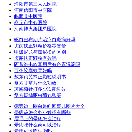
濮阳市第三人民医院
河南信阳市中医院
临颍县中医院
商丘市中心医院
河南神火集团总医院
驱白巴布期片治疗白斑病好吗
贞芪扶正颗粒价格零售价
甲泼尼龙与泼尼松的区别
贞芪扶正颗粒有效吗
阿昔洛韦软膏用后有色素沉淀吗
百令胶囊效果好吗
敖东贞芪扶正颗粒说明书
复方甘草片什么功效
斑鸠菊针打多少次能见效
复方斑鸠驱虫菊丸购买
痣旁边一圈白是咋回事儿图片大全
晕痣该怎么办小妙招有哪些
眉毛上的晕痣怎么治疗
晕痣吃什么药可以治疗
晕痣可以吃牛肉吗