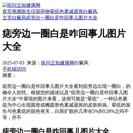
首页
视频
医生
仪器
药物
晕痣
色素减退斑
白癜风
主页
白癜风
痣旁边一圈白是咋回事儿图片大全
痣旁边一圈白是咋回事儿图片
大全
2025-07-03
来源：
疾问立知健康网
白癜风
手机端访问
摘要：
痣旁边一圈白是咋回事儿图片大全看到痣旁边出现一圈白，的
确令人担忧。根据您的描述以及“痣旁边一圈白是咋回事儿图
片大全”中展现的图片来看，这很可能是“晕痣”，一种以色素
痣为中心出现圆形或椭圆形色素减退斑的皮肤疾病。晕痣的发
生与色素痣的脱色有关，白斑扩散的几率在5%到128%之间不
等，并不
痣旁边一圈白是咋回事儿图片大全