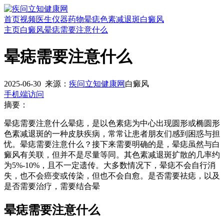
首页
视频
医生
仪器
药物
晕痣
色素减退斑
白癜风
主页
白癜风
晕痣需要注意什么
晕痣需要注意什么
2025-06-30
来源：
疾问立知健康网
白癜风
手机端访问
摘要：
晕痣需要注意什么晕痣，是以色素痣为中心出现圆形或椭圆形
色素减退斑的一种皮肤疾病，常常让患者朋友们感到困惑与担
忧。晕痣需要注意什么？接下来需要明确的是，晕痣虽然与白
癜风有关联，但并不是尽量等同。其色素减退斑扩散的几率约
为5%-10%，且不一定遗传。大多数情况下，晕痣不会自行消
失，也不会癌变或传染，但也不会自愈。是否需要祛痣，以及
是否需要治疗，需要结合晕
晕痣需要注意什么