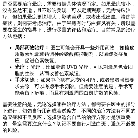
是否需要治疗晕痣，需要根据具体情况而定。如果晕痣较小，
没有显然不适，且不影响美观，可以定期观察，无需特殊治
疗。但如果晕痣更快增大，影响美观，或者出现出血、溃疡等
症状，则需要考虑治疗。由于晕痣有时与白癜风有关，所以需
要在医生的指导下，进行尽量的评估和治疗。目前常见的治疗
方法包括：
局部药物治疗：
医生可能会开具一些外用药物，如糖皮
质激素乳膏或钙调神经磷酸酶抑制剂，以减缓炎症反
应、促进色素恢复。
光疗：
光疗，比如窄谱 UVB 光疗，可以刺激黑色素细
胞的生长，从而改善色素减退。
手术切除：
如果中心痣有恶变的可能，或者患者强烈要
求去除，可以考虑手术切除。但需要注意的是，手术可
能会留下疤痕，而且有刺激周围白斑扩散的风险。
需要注意的是，无论选择哪种治疗方法，都需要在医生的指导
下进行，切勿自行用药或尝试偏方。不同的治疗方法有不同的
适应症和不良反应，选择较适合自己的治疗方案才是较重要
的。晕痣需要注意什么？切记不要自行刺激白斑，避免不必要
的风险。