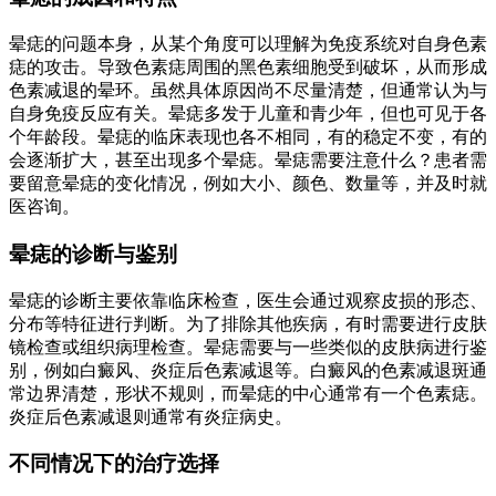
晕痣的问题本身，从某个角度可以理解为免疫系统对自身色素
痣的攻击。导致色素痣周围的黑色素细胞受到破坏，从而形成
色素减退的晕环。虽然具体原因尚不尽量清楚，但通常认为与
自身免疫反应有关。晕痣多发于儿童和青少年，但也可见于各
个年龄段。晕痣的临床表现也各不相同，有的稳定不变，有的
会逐渐扩大，甚至出现多个晕痣。晕痣需要注意什么？患者需
要留意晕痣的变化情况，例如大小、颜色、数量等，并及时就
医咨询。
晕痣的诊断与鉴别
晕痣的诊断主要依靠临床检查，医生会通过观察皮损的形态、
分布等特征进行判断。为了排除其他疾病，有时需要进行皮肤
镜检查或组织病理检查。晕痣需要与一些类似的皮肤病进行鉴
别，例如白癜风、炎症后色素减退等。白癜风的色素减退斑通
常边界清楚，形状不规则，而晕痣的中心通常有一个色素痣。
炎症后色素减退则通常有炎症病史。
不同情况下的治疗选择