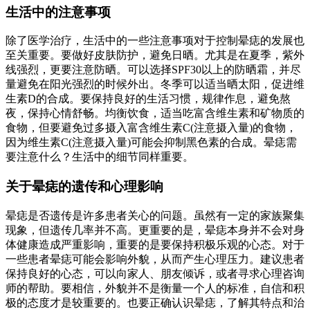
生活中的注意事项
除了医学治疗，生活中的一些注意事项对于控制晕痣的发展也
至关重要。要做好皮肤防护，避免日晒。尤其是在夏季，紫外
线强烈，更要注意防晒。可以选择SPF30以上的防晒霜，并尽
量避免在阳光强烈的时候外出。冬季可以适当晒太阳，促进维
生素D的合成。要保持良好的生活习惯，规律作息，避免熬
夜，保持心情舒畅。均衡饮食，适当吃富含维生素和矿物质的
食物，但要避免过多摄入富含维生素C(注意摄入量)的食物，
因为维生素C(注意摄入量)可能会抑制黑色素的合成。晕痣需
要注意什么？生活中的细节同样重要。
关于晕痣的遗传和心理影响
晕痣是否遗传是许多患者关心的问题。虽然有一定的家族聚集
现象，但遗传几率并不高。更重要的是，晕痣本身并不会对身
体健康造成严重影响，重要的是要保持积极乐观的心态。对于
一些患者晕痣可能会影响外貌，从而产生心理压力。建议患者
保持良好的心态，可以向家人、朋友倾诉，或者寻求心理咨询
师的帮助。要相信，外貌并不是衡量一个人的标准，自信和积
极的态度才是较重要的。也要正确认识晕痣，了解其特点和治