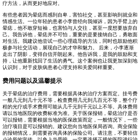
疗方法，从而更好地应对。
有些患者因为晕痣而感到自卑，害怕社交，甚至影响到就业和
情感生活。一位年轻的患者小李曾经向我倾诉，因为手臂上的
晕痣，他不敢穿短袖，也害怕与人交往，甚至一度想要放弃自
己。我告诉他，晕痣并不可怕，重要的是要接纳自己，勇敢面
对生活。我建议他尝试一些心理疏导的方法，同时也鼓励他积
极参与社交活动，展现自己的才华和魅力。 后来，小李逐渐
走出了阴影，变得自信开朗起来。他告诉我，是我的鼓励和支
持，让他重新找回了生活的勇气。这个案例也让我更加深刻地
认识到，对于皮肤病患者心理支持和关爱同样重要。
费用问题以及温馨提示
关于晕痣的治疗费用，需要根据具体的治疗方案而定。挂号费
一般几元到几十元不等，检查费用几元到几百元不等，整个疗
程的光疗或手术费用可能从几千元到千元以上不等。具体费用
请以当地医院的收费标准为准。关于医保报销，晕痣治疗是否
可以报销，需要根据当地的医保政策而定，一般情况下，一些
治疗项目是可以报销的。建议您向当地医保局咨询。商业保险
的报销情况，则需要咨询具体的保险公司。请注意，不要轻信
小诊所的宣传，以免上当受骗。一定要选择正规的医院进行治