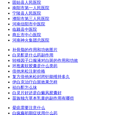
固始县人民医院
南阳市第一人民医院
宁陵县人民医院
濮阳市第三人民医院
河南信阳市中医院
临颍县中医院
商丘市中心医院
河南神火集团总医院
补骨脂的作用和功效图片
白灵酊是什么药副作用
转移因子口服液对白斑的作用和功效
环孢素软胶囊是什么类药
倍他米松注射价格
复方倍他米松封闭针能维持多久
伊白克治疗白斑效果怎样
祛白酊怎么抹
白灵片好还是白癜风胶囊好
苗族独方草本乳膏的副作用有哪些
晕痣需要注意什么
白疯癫初期症状用什么药