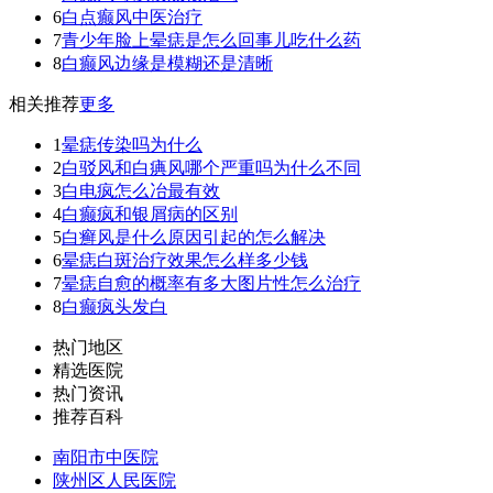
6
白点癫风中医治疗
7
青少年脸上晕痣是怎么回事儿吃什么药
8
白癫风边缘是模糊还是清晰
相关推荐
更多
1
晕痣传染吗为什么
2
白驳风和白痶风哪个严重吗为什么不同
3
白电疯怎么冶最有效
4
白癫疯和银屑病的区别
5
白癣风是什么原因引起的怎么解决
6
晕痣白斑治疗效果怎么样多少钱
7
晕痣自愈的概率有多大图片性怎么治疗
8
白癫疯头发白
热门地区
精选医院
热门资讯
推荐百科
南阳市中医院
陕州区人民医院