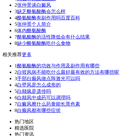
2
张仲景谈白癜风
3
缺乏酪氨酸酶会怎么样
4
酪氨酸酶有副作用吗百度百科
5
张仲景个人简介
6
体内酪氨酸酶
7
酪氨酸酶的活性降低会有什么结果
8
缺少酪氨酸酶吃什么食物
相关推荐
更多
1
酪氨酸酶的功效与作用及副作用有哪些
2
白驳风病不能吃什么最好最有效的方法有哪些呢
3
手部白癫风做点阵激光可以吗
4
白壁风是怎么成形的
5
白颠疯是遗传吗
6
白颠风中成药可以调理吗
7
白癜风擦什么药膏能长黑色素
8
白癫风都有哪些症状
热门地区
精选医院
热门资讯