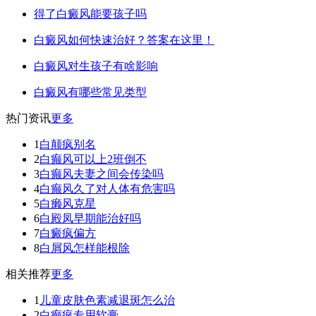
得了白癜风能要孩子吗
白癜风如何快速治好？答案在这里！
白癜风对生孩子有啥影响
白癜风有哪些常见类型
热门资讯
更多
1
白颠疯别名
2
白癫风可以上2班倒不
3
白癫风夫妻之间会传染吗
4
白癫风久了对人体有危害吗
5
白癞风克星
6
白殿凤早期能治好吗
7
白癜疯偏方
8
白屑风怎样能根除
相关推荐
更多
1
儿童皮肤色素减退斑怎么治
2
白癫疯专用软膏