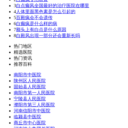
3
白点癫风全国最好的治疗医院在哪里
4
人体里面黑色素是怎么引起的
5
百殿疯会不会遗传
6
白癫疯是什么样的病
7
额头上有白点是什么原因
8
白殿风出现一部分还会重新长吗
热门地区
精选医院
热门资讯
推荐百科
南阳市中医院
陕州区人民医院
固始县人民医院
南阳市第一人民医院
宁陵县人民医院
濮阳市第三人民医院
河南信阳市中医院
临颍县中医院
商丘市中心医院