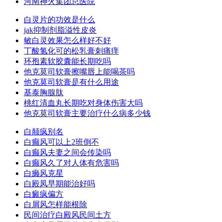
河南神火集团总医院
白灵片的功效是什么
jak抑制剂脂溢性皮炎
敏白灵效果怎么样好不好
丁酸氢化可的松乳膏刺痛痒
环孢素软胶囊能长期吃吗
他克莫司软膏擦嘴唇上能喝茶吗
他克莫司软膏是有什么用途
基泰胸腺肽
桃红清血丸长期吃对身体伤害大吗
他克莫司软膏主要治疗什么病多少钱
白颠疯别名
白癫风可以上2班倒不
白癫风夫妻之间会传染吗
白癫风久了对人体有危害吗
白癞风克星
白殿凤早期能治好吗
白癜疯偏方
白屑风怎样能根除
民间治疗白殿风民间土方