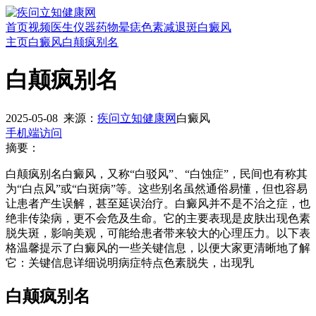
首页
视频
医生
仪器
药物
晕痣
色素减退斑
白癜风
主页
白癜风
白颠疯别名
白颠疯别名
2025-05-08
来源：
疾问立知健康网
白癜风
手机端访问
摘要：
白颠疯别名白癜风，又称“白驳风”、“白蚀症”，民间也有称其
为“白点风”或“白斑病”等。这些别名虽然通俗易懂，但也容易
让患者产生误解，甚至延误治疗。白癜风并不是不治之症，也
绝非传染病，更不会危及生命。它的主要表现是皮肤出现色素
脱失斑，影响美观，可能给患者带来较大的心理压力。以下表
格温馨提示了白癜风的一些关键信息，以便大家更清晰地了解
它：关键信息详细说明病症特点色素脱失，出现乳
白颠疯别名