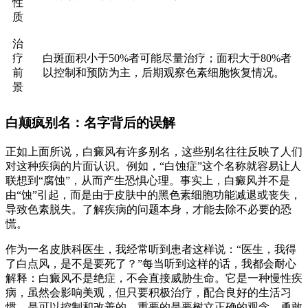
性
质
治
疗
白斑面积小于50%者可能尽量治疗；面积大于80%者
前
以控制和预防为主，后期观察色素细胞恢复情况。
景
白颠疯别名：名字背后的误解
正如上面所说，白癜风有许多别名，这些别名往往反映了人们
对这种疾病的片面认识。例如，“白蚀症”这个名称就容易让人
联想到“腐蚀”，从而产生恐惧心理。事实上，白癜风并不是
由“蚀”引起，而是由于皮肤中的黑色素细胞功能减退或丧失，
导致色素脱失。了解疾病的问题本身，才能去除不必要的恐
慌。
作为一名皮肤科医生，我经常听到患者这样说：“医生，我得
了白点风，是不是要死了？”每当听到这样的话，我都会耐心
解释：白癜风不是绝症，不会直接威胁生命。它是一种慢性疾
病，虽然会影响美观，但只要积极治疗，配合良好的生活习
惯，是可以控制和改善的。重要的是要树立正确的观念，勇敢