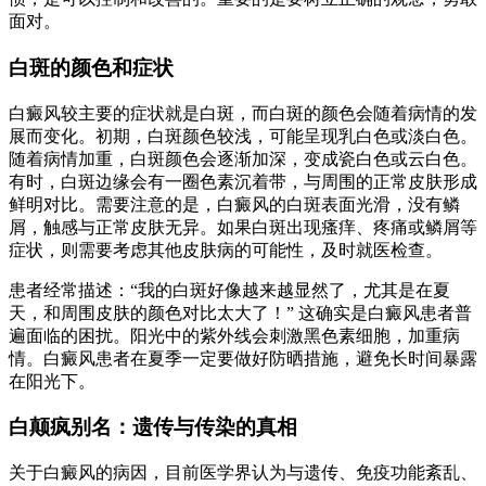
面对。
白斑的颜色和症状
白癜风较主要的症状就是白斑，而白斑的颜色会随着病情的发
展而变化。初期，白斑颜色较浅，可能呈现乳白色或淡白色。
随着病情加重，白斑颜色会逐渐加深，变成瓷白色或云白色。
有时，白斑边缘会有一圈色素沉着带，与周围的正常皮肤形成
鲜明对比。需要注意的是，白癜风的白斑表面光滑，没有鳞
屑，触感与正常皮肤无异。如果白斑出现瘙痒、疼痛或鳞屑等
症状，则需要考虑其他皮肤病的可能性，及时就医检查。
患者经常描述：“我的白斑好像越来越显然了，尤其是在夏
天，和周围皮肤的颜色对比太大了！” 这确实是白癜风患者普
遍面临的困扰。阳光中的紫外线会刺激黑色素细胞，加重病
情。白癜风患者在夏季一定要做好防晒措施，避免长时间暴露
在阳光下。
白颠疯别名：遗传与传染的真相
关于白癜风的病因，目前医学界认为与遗传、免疫功能紊乱、