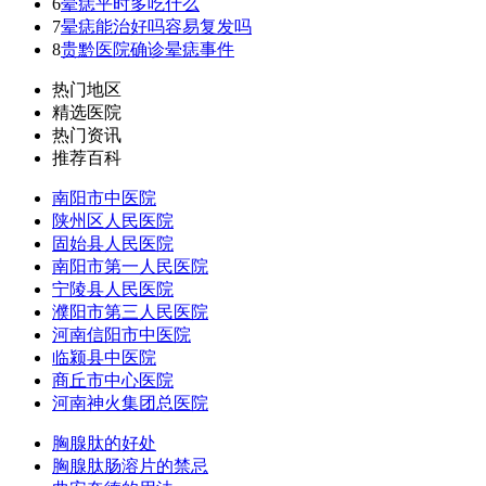
6
晕痣平时多吃什么
7
晕痣能治好吗容易复发吗
8
贵黔医院确诊晕痣事件
热门地区
精选医院
热门资讯
推荐百科
南阳市中医院
陕州区人民医院
固始县人民医院
南阳市第一人民医院
宁陵县人民医院
濮阳市第三人民医院
河南信阳市中医院
临颍县中医院
商丘市中心医院
河南神火集团总医院
胸腺肽的好处
胸腺肽肠溶片的禁忌