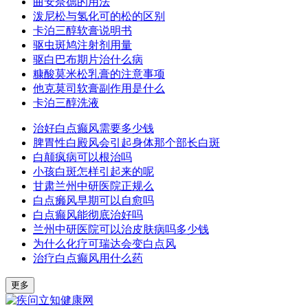
曲安奈德的用法
泼尼松与氢化可的松的区别
卡泊三醇软膏说明书
驱虫斑鸠注射剂用量
驱白巴布期片治什么病
糠酸莫米松乳膏的注意事项
他克莫司软膏副作用是什么
卡泊三醇洗液
治好白点癫风需要多少钱
脾胃性白殿风会引起身体那个部长白斑
白颠疯病可以根治吗
小孩白斑怎样引起来的呢
甘肃兰州中研医院正规么
白点癞风早期可以自愈吗
白点癫风能彻底治好吗
兰州中研医院可以治皮肤病吗多少钱
为什么化疗可瑞达会变白点风
治疗白点癫风用什么药
更多