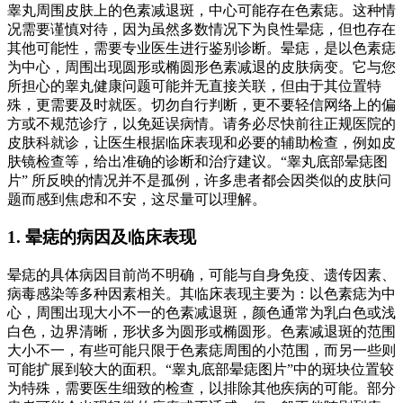
睾丸周围皮肤上的色素减退斑，中心可能存在色素痣。这种情
况需要谨慎对待，因为虽然多数情况下为良性晕痣，但也存在
其他可能性，需要专业医生进行鉴别诊断。晕痣，是以色素痣
为中心，周围出现圆形或椭圆形色素减退的皮肤病变。它与您
所担心的睾丸健康问题可能并无直接关联，但由于其位置特
殊，更需要及时就医。切勿自行判断，更不要轻信网络上的偏
方或不规范诊疗，以免延误病情。请务必尽快前往正规医院的
皮肤科就诊，让医生根据临床表现和必要的辅助检查，例如皮
肤镜检查等，给出准确的诊断和治疗建议。“睾丸底部晕痣图
片” 所反映的情况并不是孤例，许多患者都会因类似的皮肤问
题而感到焦虑和不安，这尽量可以理解。
1. 晕痣的病因及临床表现
晕痣的具体病因目前尚不明确，可能与自身免疫、遗传因素、
病毒感染等多种因素相关。其临床表现主要为：以色素痣为中
心，周围出现大小不一的色素减退斑，颜色通常为乳白色或浅
白色，边界清晰，形状多为圆形或椭圆形。色素减退斑的范围
大小不一，有些可能只限于色素痣周围的小范围，而另一些则
可能扩展到较大的面积。“睾丸底部晕痣图片”中的斑块位置较
为特殊，需要医生细致的检查，以排除其他疾病的可能。部分