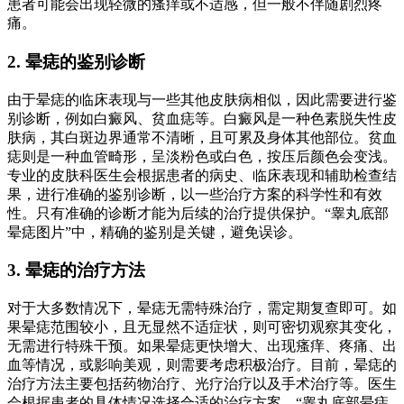
患者可能会出现轻微的瘙痒或不适感，但一般不伴随剧烈疼
痛。
2. 晕痣的鉴别诊断
由于晕痣的临床表现与一些其他皮肤病相似，因此需要进行鉴
别诊断，例如白癜风、贫血痣等。白癜风是一种色素脱失性皮
肤病，其白斑边界通常不清晰，且可累及身体其他部位。贫血
痣则是一种血管畸形，呈淡粉色或白色，按压后颜色会变浅。
专业的皮肤科医生会根据患者的病史、临床表现和辅助检查结
果，进行准确的鉴别诊断，以一些治疗方案的科学性和有效
性。只有准确的诊断才能为后续的治疗提供保护。“睾丸底部
晕痣图片”中，精确的鉴别是关键，避免误诊。
3. 晕痣的治疗方法
对于大多数情况下，晕痣无需特殊治疗，需定期复查即可。如
果晕痣范围较小，且无显然不适症状，则可密切观察其变化，
无需进行特殊干预。如果晕痣更快增大、出现瘙痒、疼痛、出
血等情况，或影响美观，则需要考虑积极治疗。目前，晕痣的
治疗方法主要包括药物治疗、光疗治疗以及手术治疗等。医生
会根据患者的具体情况选择合适的治疗方案。“睾丸底部晕痣