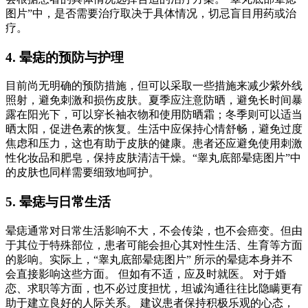
图片”中，是否需要治疗取决于具体情况，切忌盲目用药或治
疗。
4. 晕痣的预防与护理
目前尚无明确的预防措施，但可以采取一些措施来减少紫外线
照射，避免刺激和损伤皮肤。夏季应注意防晒，避免长时间暴
露在阳光下，可以穿长袖衣物和使用防晒霜；冬季则可以适当
晒太阳，促进色素的恢复。生活中应保持心情舒畅，避免过度
焦虑和压力，这也有助于皮肤的健康。患者还应避免使用刺激
性化妆品和肥皂，保持皮肤清洁干燥。“睾丸底部晕痣图片”中
的皮肤也同样需要细致地呵护。
5. 晕痣与日常生活
晕痣通常对日常生活影响不大，不会传染，也不会癌变。但由
于其位于特殊部位，患者可能会担心其对性生活、生育等方面
的影响。实际上，“睾丸底部晕痣图片” 所示的晕痣本身并不
会直接影响这些方面。 但如有不适，应及时就医。 对于婚
恋、求职等方面，也不必过度担忧，坦诚沟通往往比隐瞒更有
助于建立良好的人际关系。 建议患者保持积极乐观的心态，