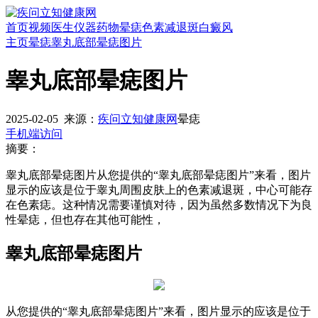
首页
视频
医生
仪器
药物
晕痣
色素减退斑
白癜风
主页
晕痣
睾丸底部晕痣图片
睾丸底部晕痣图片
2025-02-05
来源：
疾问立知健康网
晕痣
手机端访问
摘要：
睾丸底部晕痣图片从您提供的“睾丸底部晕痣图片”来看，图片
显示的应该是位于睾丸周围皮肤上的色素减退斑，中心可能存
在色素痣。这种情况需要谨慎对待，因为虽然多数情况下为良
性晕痣，但也存在其他可能性，
睾丸底部晕痣图片
从您提供的“睾丸底部晕痣图片”来看，图片显示的应该是位于