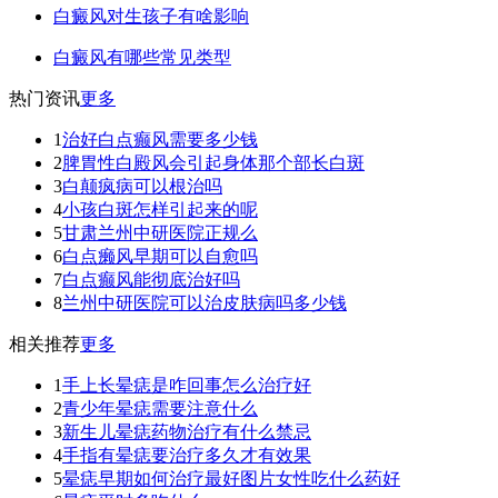
白癜风对生孩子有啥影响
白癜风有哪些常见类型
热门资讯
更多
1
治好白点癫风需要多少钱
2
脾胃性白殿风会引起身体那个部长白斑
3
白颠疯病可以根治吗
4
小孩白斑怎样引起来的呢
5
甘肃兰州中研医院正规么
6
白点癞风早期可以自愈吗
7
白点癫风能彻底治好吗
8
兰州中研医院可以治皮肤病吗多少钱
相关推荐
更多
1
手上长晕痣是咋回事怎么治疗好
2
青少年晕痣需要注意什么
3
新生儿晕痣药物治疗有什么禁忌
4
手指有晕痣要治疗多久才有效果
5
晕痣早期如何治疗最好图片女性吃什么药好