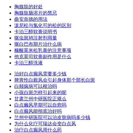
胸腺肽的好处
胸腺肽肠溶片的禁忌
曲安奈德的用法
泼尼松与氢化可的松的区别
卡泊三醇软膏说明书
驱虫斑鸠注射剂用量
驱白巴布期片治什么病
糠酸莫米松乳膏的注意事项
他克莫司软膏副作用是什么
卡泊三醇洗液
治好白点癫风需要多少钱
脾胃性白殿风会引起身体那个部长白斑
白颠疯病可以根治吗
小孩白斑怎样引起来的呢
甘肃兰州中研医院正规么
白点癞风早期可以自愈吗
白点癫风能彻底治好吗
兰州中研医院可以治皮肤病吗多少钱
为什么化疗可瑞达会变白点风
治疗白点癫风用什么药