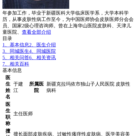
年参加工作，毕业于新疆医科大学临床医学系，大学本科学
历，从事皮肤性病工作至今，为中国医师协会皮肤医师分会会
员、国家2级心理咨询师。曾在上海华山医院皮肤科、天津儿
童医院、
查看全部介绍
目录
1、基本信息
2、医生介绍
3、同城医生
4、同城医院
5、相关问答
6、相关资讯
7、相关百科
基本信息
医
生
于建
所属医
新疆克拉玛依市独山子人民医院 皮肤性
姓
江
院
病科
名
医
生
主任医师
职
称
擅
擅长面部皮肤疾病、过敏性瘙痒性皮肤病、医学美容美