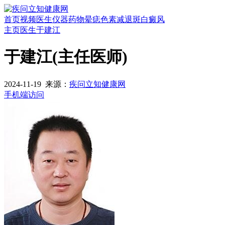
首页
视频
医生
仪器
药物
晕痣
色素减退斑
白癜风
主页
医生
于建江
于建江
(主任医师)
2024-11-19
来源：
疾问立知健康网
手机端访问