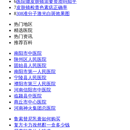
6
医院做皮肤镜需要资质吗知乎
7
皮肤镜检查色素痣正确率
8
308准分子激光白斑效果图
热门地区
精选医院
热门资讯
推荐百科
南阳市中医院
陕州区人民医院
固始县人民医院
南阳市第一人民医院
宁陵县人民医院
濮阳市第三人民医院
河南信阳市中医院
临颍县中医院
商丘市中心医院
河南神火集团总医院
鲁索替尼乳膏如何购买
复方卡力孜然酊一盒多少钱