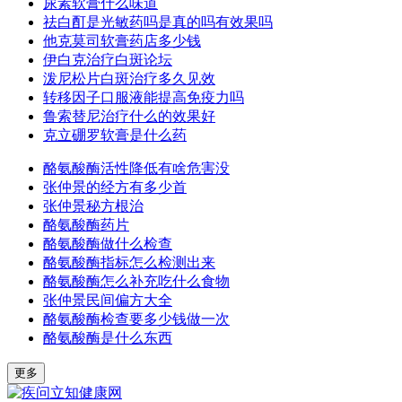
尿素软膏什么味道
祛白酊是光敏药吗是真的吗有效果吗
他克莫司软膏药店多少钱
伊白克治疗白斑论坛
泼尼松片白斑治疗多久见效
转移因子口服液能提高免疫力吗
鲁索替尼治疗什么的效果好
克立硼罗软膏是什么药
酪氨酸酶活性降低有啥危害没
张仲景的经方有多少首
张仲景秘方根治
酪氨酸酶药片
酪氨酸酶做什么检查
酪氨酸酶指标怎么检测出来
酪氨酸酶怎么补充吃什么食物
张仲景民间偏方大全
酪氨酸酶检查要多少钱做一次
酪氨酸酶是什么东西
更多