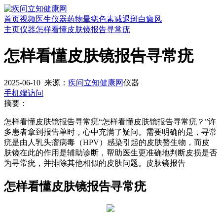
首页
视频
医生
仪器
药物
晕痣
色素减退斑
白癜风
主页
仪器
怎样看懂皮肤镜报告寻常疣
怎样看懂皮肤镜报告寻常疣
2025-06-10
来源：
疾问立知健康网
仪器
手机端访问
摘要：
怎样看懂皮肤镜报告寻常疣“怎样看懂皮肤镜报告寻常疣？”许
多患者拿到报告单时，心中充满了疑问。需要明确的是，寻常
疣是由人乳头瘤病毒（HPV）感染引起的皮肤赘生物，而皮
肤镜在此的作用是辅助诊断，帮助医生更准确地判断皮损是否
为寻常疣，并排除其他相似的皮肤问题。皮肤镜报告
怎样看懂皮肤镜报告寻常疣