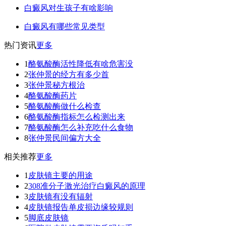
白癜风对生孩子有啥影响
白癜风有哪些常见类型
热门资讯
更多
1
酪氨酸酶活性降低有啥危害没
2
张仲景的经方有多少首
3
张仲景秘方根治
4
酪氨酸酶药片
5
酪氨酸酶做什么检查
6
酪氨酸酶指标怎么检测出来
7
酪氨酸酶怎么补充吃什么食物
8
张仲景民间偏方大全
相关推荐
更多
1
皮肤镜主要的用途
2
308准分子激光治疗白癜风的原理
3
皮肤镜有没有辐射
4
皮肤镜报告单皮损边缘较规则
5
脚底皮肤镜