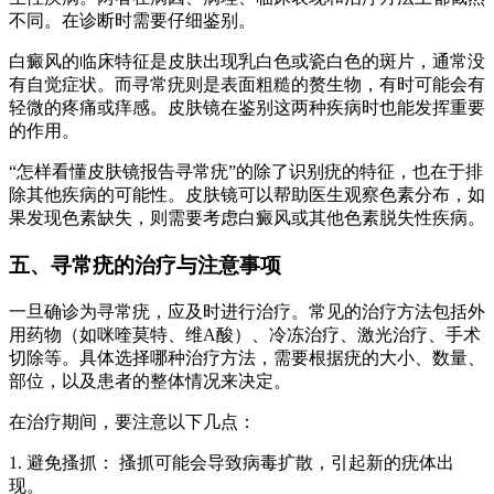
不同。在诊断时需要仔细鉴别。
白癜风的临床特征是皮肤出现乳白色或瓷白色的斑片，通常没
有自觉症状。而寻常疣则是表面粗糙的赘生物，有时可能会有
轻微的疼痛或痒感。皮肤镜在鉴别这两种疾病时也能发挥重要
的作用。
“怎样看懂皮肤镜报告寻常疣”的除了识别疣的特征，也在于排
除其他疾病的可能性。皮肤镜可以帮助医生观察色素分布，如
果发现色素缺失，则需要考虑白癜风或其他色素脱失性疾病。
五、寻常疣的治疗与注意事项
一旦确诊为寻常疣，应及时进行治疗。常见的治疗方法包括外
用药物（如咪喹莫特、维A酸）、冷冻治疗、激光治疗、手术
切除等。具体选择哪种治疗方法，需要根据疣的大小、数量、
部位，以及患者的整体情况来决定。
在治疗期间，要注意以下几点：
1. 避免搔抓： 搔抓可能会导致病毒扩散，引起新的疣体出
现。