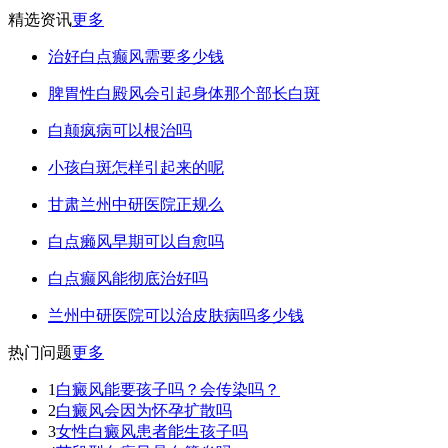
精选资讯
更多
治好白点癫风需要多少钱
脾胃性白殿风会引起身体那个部长白斑
白颠疯病可以根治吗
小孩白斑怎样引起来的呢
甘肃兰州中研医院正规么
白点癞风早期可以自愈吗
白点癫风能彻底治好吗
兰州中研医院可以治皮肤病吗多少钱
热门问题
更多
1
白癜风能要孩子吗？会传染吗？
2
白癜风会因为怀孕扩散吗
3
女性白癜风患者能生孩子吗