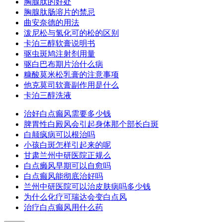
胸腺肽的好处
胸腺肽肠溶片的禁忌
曲安奈德的用法
泼尼松与氢化可的松的区别
卡泊三醇软膏说明书
驱虫斑鸠注射剂用量
驱白巴布期片治什么病
糠酸莫米松乳膏的注意事项
他克莫司软膏副作用是什么
卡泊三醇洗液
治好白点癫风需要多少钱
脾胃性白殿风会引起身体那个部长白斑
白颠疯病可以根治吗
小孩白斑怎样引起来的呢
甘肃兰州中研医院正规么
白点癞风早期可以自愈吗
白点癫风能彻底治好吗
兰州中研医院可以治皮肤病吗多少钱
为什么化疗可瑞达会变白点风
治疗白点癫风用什么药