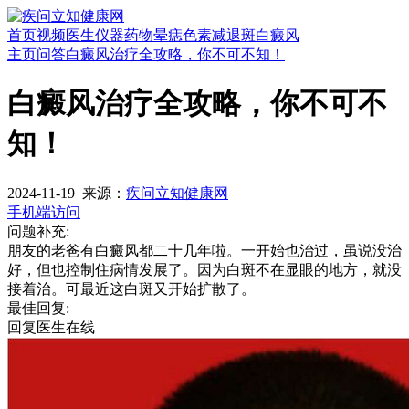
首页
视频
医生
仪器
药物
晕痣
色素减退斑
白癜风
主页
问答
白癜风治疗全攻略，你不可不知！
白癜风治疗全攻略，你不可不
知！
2024-11-19
来源：
疾问立知健康网
手机端访问
问题补充:
朋友的老爸有白癜风都二十几年啦。一开始也治过，虽说没治
好，但也控制住病情发展了。因为白斑不在显眼的地方，就没
接着治。可最近这白斑又开始扩散了。
最佳回复:
回复医生
在线