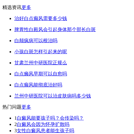
精选资讯
更多
治好白点癫风需要多少钱
脾胃性白殿风会引起身体那个部长白斑
白颠疯病可以根治吗
小孩白斑怎样引起来的呢
甘肃兰州中研医院正规么
白点癞风早期可以自愈吗
白点癫风能彻底治好吗
兰州中研医院可以治皮肤病吗多少钱
热门问题
更多
1
白癜风能要孩子吗？会传染吗？
2
白癜风会因为怀孕扩散吗
3
女性白癜风患者能生孩子吗