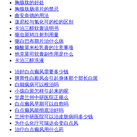
胸腺肽的好处
胸腺肽肠溶片的禁忌
曲安奈德的用法
泼尼松与氢化可的松的区别
卡泊三醇软膏说明书
驱虫斑鸠注射剂用量
驱白巴布期片治什么病
糠酸莫米松乳膏的注意事项
他克莫司软膏副作用是什么
卡泊三醇洗液
治好白点癫风需要多少钱
脾胃性白殿风会引起身体那个部长白斑
白颠疯病可以根治吗
小孩白斑怎样引起来的呢
甘肃兰州中研医院正规么
白点癞风早期可以自愈吗
白点癫风能彻底治好吗
兰州中研医院可以治皮肤病吗多少钱
为什么化疗可瑞达会变白点风
治疗白点癫风用什么药