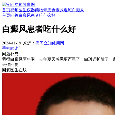
首页
视频
医生
仪器
药物
晕痣
色素减退斑
白癜风
主页
问答
白癜风患者吃什么好
白癜风患者吃什么好
2024-11-19
来源：
疾问立知健康网
手机端访问
问题补充:
我得白癜风两年啦，去年夏天感觉更严重了，白斑还扩散了，
最佳回复:
回复医生
在线